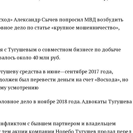
сход» Александр Сычев попросил МВД возбудить
вное дело по статье «крупное мошенничество»,
я с Тугушевым о совместном бизнесе по добыче
валось около 40 млн руб.
угушеву средства в июне—сентябре 2017 года,
должен был перевести деньги на счет «Восхода», но
оему усмотрению
овное дело в ноябре 2018 года. Адвокаты Тугушева
онфликтом с бывшем партнером и владельцем
 тем акции компании Норебо Тугушев продал перед