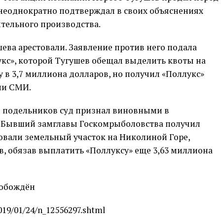
м неоднократно подтверждал в своих объяснениях
ительного производства.
шева арестовали. Заявление против него подала
кс», которой Тугушев обещал выделить квоты на
у в 3,7 миллиона долларов, но получил «Поллукс»
али СМИ.
го подельников суд признал виновными в
. Бывший замглавы Госкомрыболовства получил
овали земельный участок на Николиной Горе,
ов, обязав выплатить «Поллуксу» еще 3,63 миллиона
вобождён
019/01/24/n_12556297.shtml