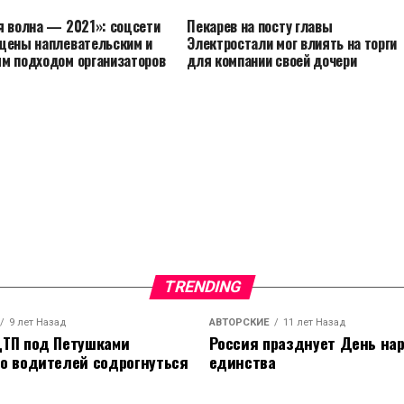
я волна — 2021»: соцсети
Пекарев на посту главы
щены наплевательским и
Электростали мог влиять на торги
м подходом организаторов
для компании своей дочери
TRENDING
9 лет Назад
АВТОРСКИЕ
11 лет Назад
ТП под Петушками
Россия празднует День на
о водителей содрогнуться
единства