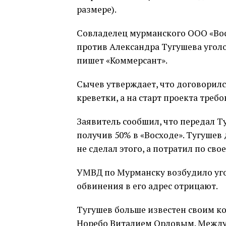
размере).
Совладелец мурманского ООО «Во
против Александра Тугушева уголо
пишет «Коммерсант».
Сычев утверждает, что договорилс
креветки, а на старт проекта требо
Заявитель сообшил, что передал Т
получив 50% в «Восходе». Тугушев 
не сделал этого, а потратил по св
УМВД по Мурманску возбудило угол
обвинения в его адрес отрицают.
Тугушев больше известен своим к
Норебо Виталием Орловым. Между