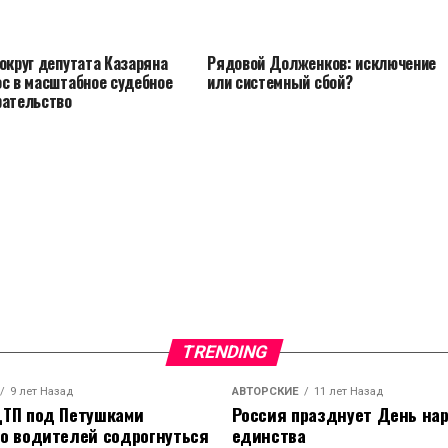
округ депутата Казаряна
Рядовой Долженков: исключение
ос в масштабное судебное
или системный сбой?
рательство
TRENDING
9 лет Назад
АВТОРСКИЕ
11 лет Назад
ТП под Петушками
Россия празднует День на
о водителей содрогнуться
единства