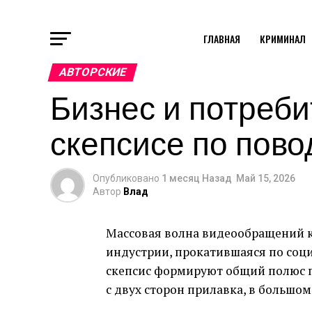
ГЛАВНАЯ
КРИМИНАЛ
АВТОРСКИЕ
Бизнес и потреби
скепсисе по пово
Опубликовано
1 месяц Назад
Май 15, 2026
Автор
Влад
Массовая волна видеообращений 
индустрии, прокатившаяся по соц
скепсис формируют общий полюс п
с двух сторон прилавка, в большо