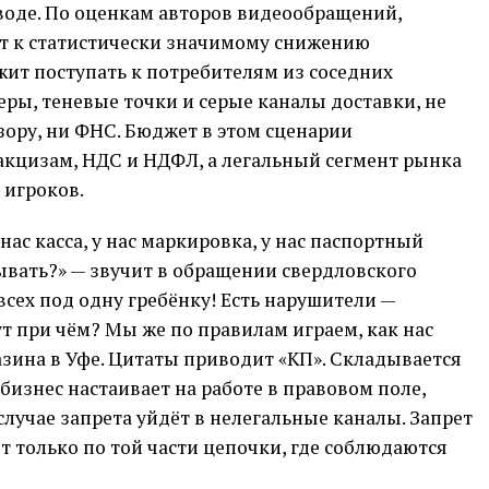
воде. По оценкам авторов видеообращений,
т к статистически значимому снижению
ит поступать к потребителям из соседних
еры, теневые точки и серые каналы доставки, не
ору, ни ФНС. Бюджет в этом сценарии
акцизам, НДС и НДФЛ, а легальный сегмент рынка
 игроков.
ас касса, у нас маркировка, у нас паспортный
рывать?» — звучит в обращении свердловского
всех под одну гребёнку! Есть нарушители —
т при чём? Мы же по правилам играем, как нас
азина в Уфе. Цитаты приводит «КП». Складывается
бизнес настаивает на работе в правовом поле,
случае запрета уйдёт в нелегальные каналы. Запрет
ёт только по той части цепочки, где соблюдаются