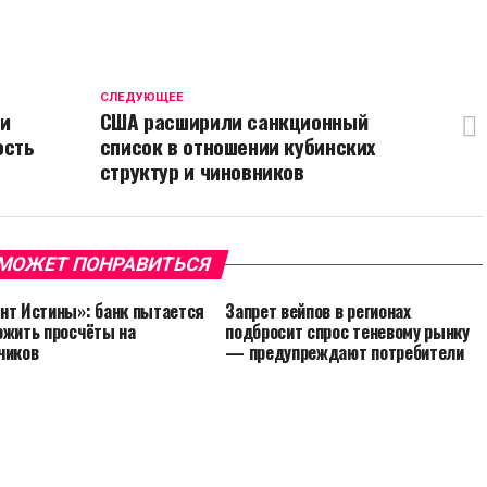
CЛЕДУЮЩЕЕ
ли
США расширили санкционный
ость
список в отношении кубинских
структур и чиновников
МОЖЕТ ПОНРАВИТЬСЯ
нт Истины»: банк пытается
Запрет вейпов в регионах
ожить просчёты на
подбросит спрос теневому рынку
чиков
— предупреждают потребители