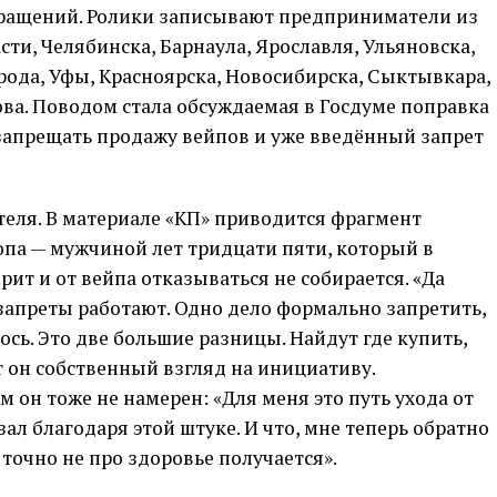
бращений. Ролики записывают предприниматели из
ти, Челябинска, Барнаула, Ярославля, Ульяновска,
ода, Уфы, Красноярска, Новосибирска, Сыктывкара,
ова. Поводом стала обсуждаемая в Госдуме поправка
 запрещать продажу вейпов и уже введённый запрет
теля. В материале «КП» приводится фрагмент
опа — мужчиной лет тридцати пяти, который в
рит и от вейпа отказываться не собирается. «Да
с запреты работают. Одно дело формально запретить,
сь. Это две большие разницы. Найдут где купить,
т он собственный взгляд на инициативу.
 он тоже не намерен: «Для меня это путь ухода от
зал благодаря этой штуке. И что, мне теперь обратно
 точно не про здоровье получается».