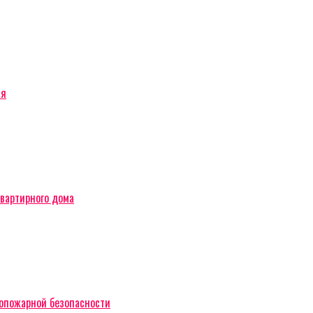
ся
вартирного дома
вопожарной безопасности