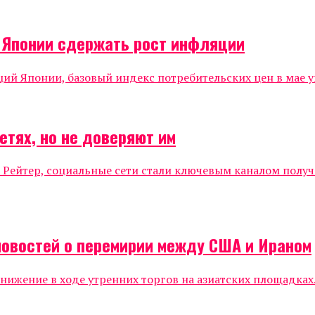
о Японии сдержать рост инфляции
 Японии, базовый индекс потребительских цен в мае уве
етях, но не доверяют им
 Рейтер, социальные сети стали ключевым каналом полу
новостей о перемирии между США и Ираном
жение в ходе утренних торгов на азиатских площадках.