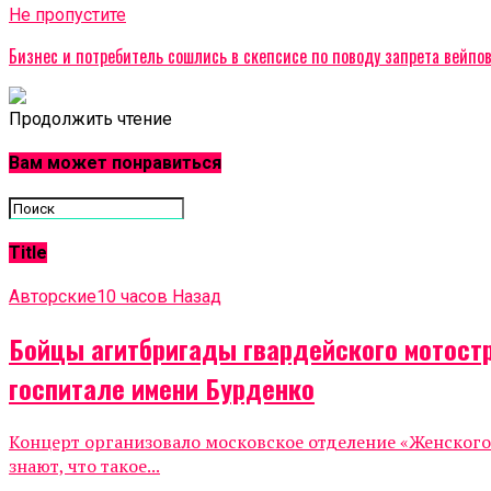
Не пропустите
Бизнес и потребитель сошлись в скепсисе по поводу запрета вейпо
Продолжить чтение
Вам может понравиться
Title
Авторские
10 часов Назад
Бойцы агитбригады гвардейского мотост
госпитале имени Бурденко
Концерт организовало московское отделение «Женског
знают, что такое...