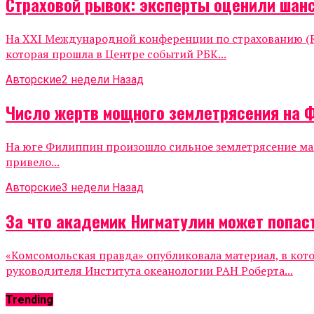
Страховой рывок: эксперты оценили шанс
На XXI Международной конференции по страхованию (Ru
которая прошла в Центре событий РБК...
Авторские
2 недели Назад
Число жертв мощного землетрясения на 
На юге Филиппин произошло сильное землетрясение маг
привело...
Авторские
3 недели Назад
За что академик Нигматулин может попаст
«Комсомольская правда» опубликовала материал, в кот
руководителя Института океанологии РАН Роберта...
Trending