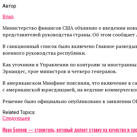
Автор
Влад
Министерство финансов США объявило о введении новы
представителей руководства страны. Об этом сообщает A
В санкционный список было включено Главное разведыва
военного руководства республики.
Как уточнили в Управлении по контролю за иностранны
Эрнандес, трое министров и четверо генералов.
В американском Минфине пояснили, что включение в с
с американской юрисдикцией, на ведение коммерческой
Решение было официально опубликовано в заявлении OF
Related Topics:
Cледующее
Иван Беляев — строитель, который делает ставку на качество и ср