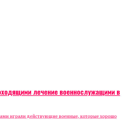
роходящими лечение военнослужащими в
тами играли действующие военные, которые хорошо