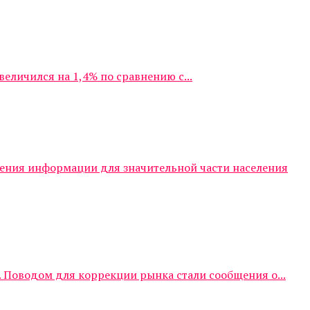
личился на 1,4% по сравнению с...
чения информации для значительной части населения
 Поводом для коррекции рынка стали сообщения о...