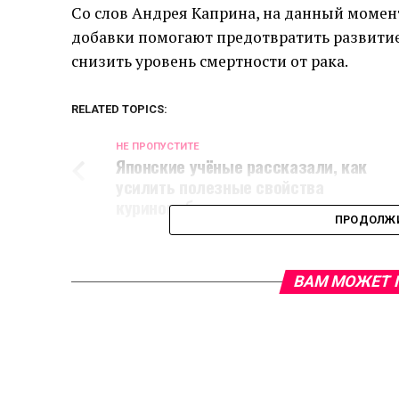
Со слов Андрея Каприна, на данный момент
добавки помогают предотвратить развитие
снизить уровень смертности от рака.
RELATED TOPICS:
НЕ ПРОПУСТИТЕ
Японские учёные рассказали, как
усилить полезные свойства
куриного бульона
ПРОДОЛЖИ
ВАМ МОЖЕТ 