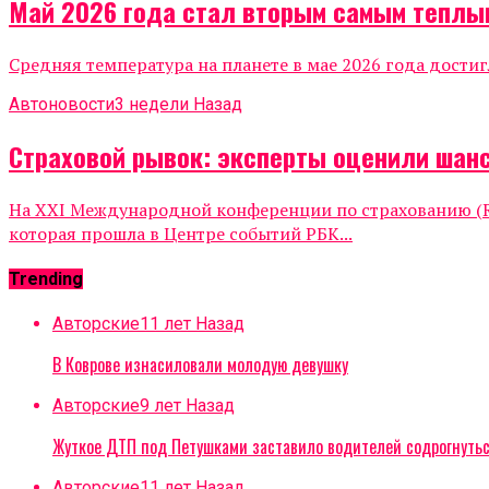
Май 2026 года стал вторым самым теплы
Средняя температура на планете в мае 2026 года достиг
Автоновости
3 недели Назад
Страховой рывок: эксперты оценили шанс
На XXI Международной конференции по страхованию (Ru
которая прошла в Центре событий РБК...
Trending
Авторские
11 лет Назад
В Коврове изнасиловали молодую девушку
Авторские
9 лет Назад
Жуткое ДТП под Петушками заставило водителей содрогнуть
Авторские
11 лет Назад