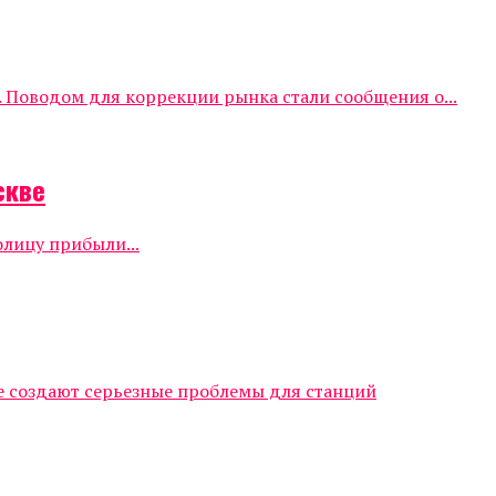
 Поводом для коррекции рынка стали сообщения о...
скве
олицу прибыли...
е создают серьезные проблемы для станций