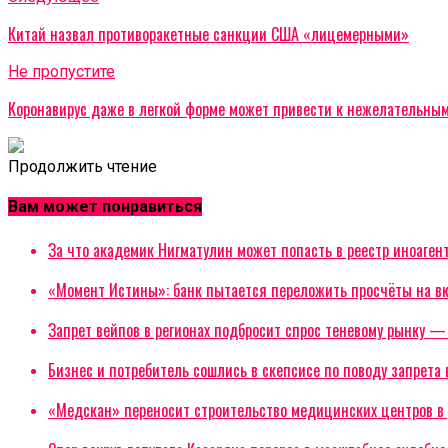
Китай назвал противоракетные санкции США «лицемерными»
Не пропустите
Коронавирус даже в легкой форме может привести к нежелательны
Продолжить чтение
Вам может понравиться
За что академик Нигматулин может попасть в реестр иноаген
«Момент Истины»: банк пытается переложить просчёты на в
Запрет вейпов в регионах подбросит спрос теневому рынку 
Бизнес и потребитель сошлись в скепсисе по поводу запрета 
«Медскан» переносит строительство медицинских центров в 