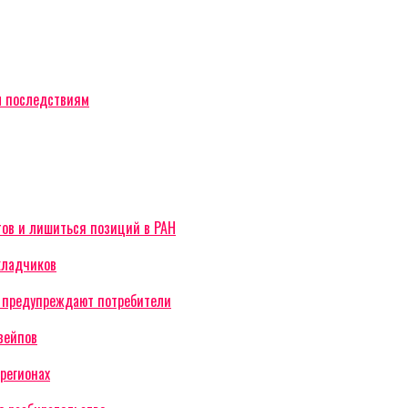
м последствиям
тов и лишиться позиций в РАН
кладчиков
— предупреждают потребители
вейпов
регионах