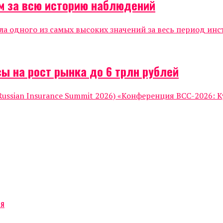
м за всю историю наблюдений
ла одного из самых высоких значений за весь период инс
ы на рост рынка до 6 трлн рублей
ssian Insurance Summit 2026) «Конференция ВСС-2026: К
ся