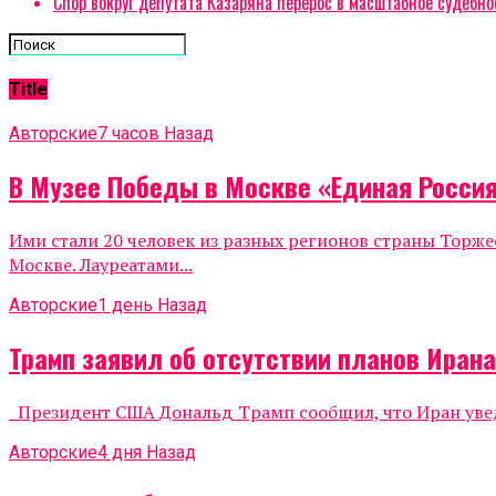
Спор вокруг депутата Казаряна перерос в масштабное судебно
Title
Авторские
7 часов Назад
В Музее Победы в Москве «Единая Росси
Ими стали 20 человек из разных регионов страны Тор
Москве. Лауреатами...
Авторские
1 день Назад
Трамп заявил об отсутствии планов Иран
Президент США Дональд Трамп сообщил, что Иран уведо
Авторские
4 дня Назад