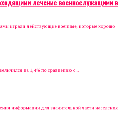
роходящими лечение военнослужащими в
тами играли действующие военные, которые хорошо
личился на 1,4% по сравнению с...
чения информации для значительной части населения