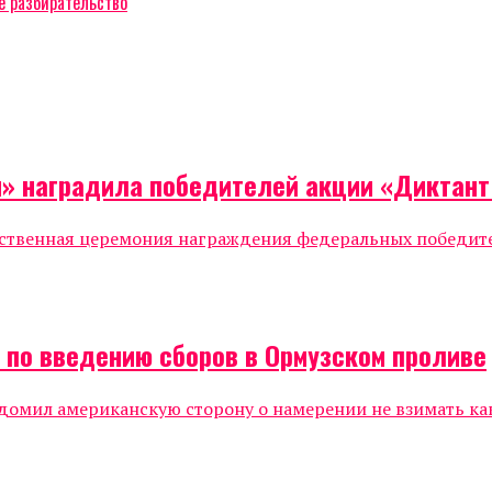
е разбирательство
я» наградила победителей акции «Диктан
жественная церемония награждения федеральных победи
а по введению сборов в Ормузском проливе
мил американскую сторону о намерении не взимать каки