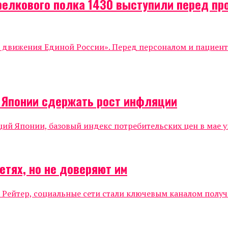
релкового полка 1430 выступили перед п
о движения Единой России». Перед персоналом и пациен
о Японии сдержать рост инфляции
 Японии, базовый индекс потребительских цен в мае уве
етях, но не доверяют им
 Рейтер, социальные сети стали ключевым каналом полу