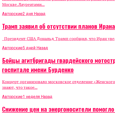
Москве. Лауреатами...
Авторские
2 дня Назад
Трамп заявил об отсутствии планов Иран
Президент США Дональд Трамп сообщил, что Иран уведо
Авторские
5 дней Назад
Бойцы агитбригады гвардейского мотост
госпитале имени Бурденко
Концерт организовало московское отделение «Женског
знают, что такое...
Авторские
1 неделя Назад
Снижение цен на энергоносители помогл