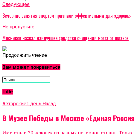
Cледующее
Вечерние занятия спортом признали эффективными для здоровья
Не пропустите
Мясников назвал наилучшее средство очищения мозга от шлаков
Продолжить чтение
Вам может понравиться
Title
Авторские
1 день Назад
В Музее Победы в Москве «Единая Росси
Ими стали 20 человек из разных регионов страны Тор