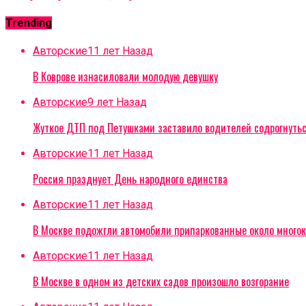
Trending
Авторские
11 лет Назад
В Коврове изнасиловали молодую девушку
Авторские
9 лет Назад
Жуткое ДТП под Петушками заставило водителей содрогнуть
Авторские
11 лет Назад
Россия празднует День народного единства
Авторские
11 лет Назад
В Москве подожгли автомобили припаркованные около многок
Авторские
11 лет Назад
В Москве в одном из детских садов произошло возгорание