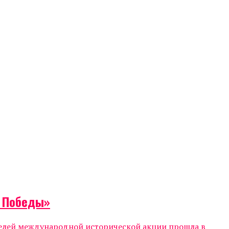
т Победы»
телей международной исторической акции прошла в