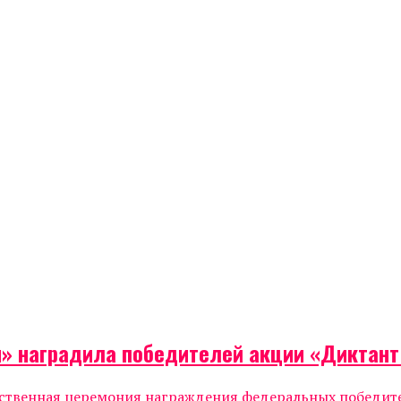
я» наградила победителей акции «Диктан
жественная церемония награждения федеральных победи