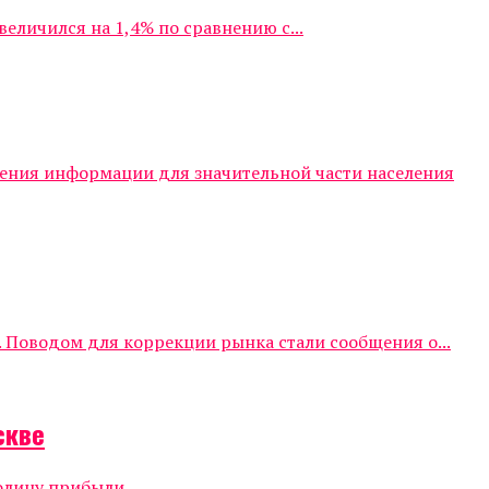
личился на 1,4% по сравнению с...
чения информации для значительной части населения
 Поводом для коррекции рынка стали сообщения о...
скве
олицу прибыли...