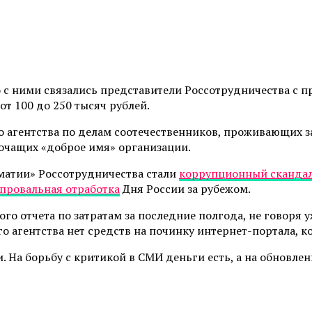
о с ними связались представители Россотрудничества с 
т 100 до 250 тысяч рублей.
 агентства по делам соотечественников, проживающих з
очащих «доброе имя» организации.
атии» Россотрудничества стали
коррупционный сканда
провальная отработка
Дня России за рубежом.
го отчета по затратам за последние полгода, не говоря 
о агентства нет средств на починку интернет-портала, к
и. На борьбу с критикой в СМИ деньги есть, а на обновле