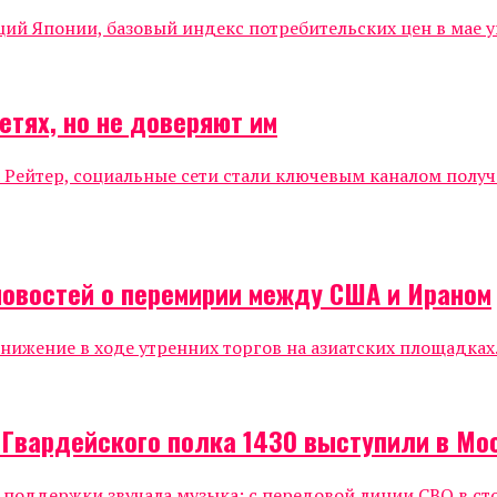
 Японии, базовый индекс потребительских цен в мае уве
етях, но не доверяют им
 Рейтер, социальные сети стали ключевым каналом полу
новостей о перемирии между США и Ираном
жение в ходе утренних торгов на азиатских площадках.
 Гвардейского полка 1430 выступили в Мо
е поддержки звучала музыка: с передовой линии СВО в ст