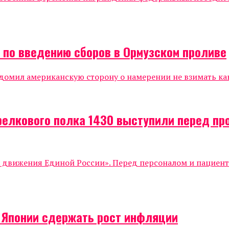
а по введению сборов в Ормузском проливе
мил американскую сторону о намерении не взимать каки
релкового полка 1430 выступили перед п
о движения Единой России». Перед персоналом и пациен
о Японии сдержать рост инфляции