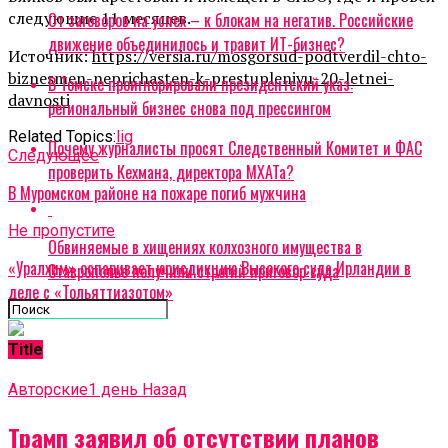
следующие 11 месяцев.
От заговоров на успех – к блокам на негатив. Российские
движение объединилось и травит ИТ-бизнес?
Источник:
https://versia.ru/mosgorsud-podtverdil-chto-
biznesmen-neprichasten-k-prestupleniyu-20-letnei-
В Томске проигнорировали президентский указ:
davnosti
региональный бизнес снова под прессингом
Related Topics:
lig
Почему журналисты просят Следственный Комитет и ФАС
Cледующее
проверить Кехмана, директора МХАТа?
В Муромском районе на пожаре погиб мужчина
Не пропустите
Обвиняемые в хищениях колхозного имущества в
«Уралхим» оспаривает юрисдикцию Высокого суда Ирландии в
Ставрополье получили строгий приговор суда
деле с «Тольяттиазотом»
Title
Авторские
1 день Назад
Трамп заявил об отсутствии планов