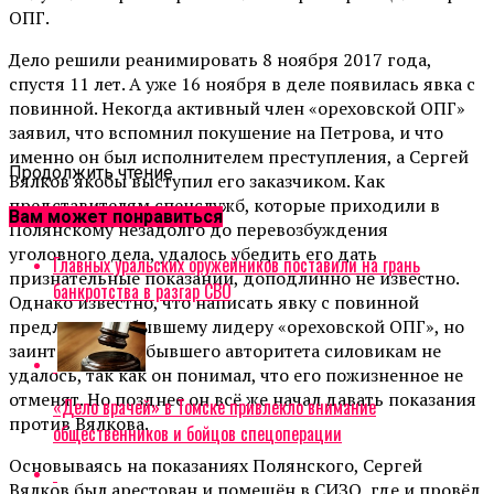
ОПГ.
Дело решили реанимировать 8 ноября 2017 года,
спустя 11 лет. А уже 16 ноября в деле появилась явка с
повинной. Некогда активный член «ореховской ОПГ»
заявил, что вспомнил покушение на Петрова, и что
именно он был исполнителем преступления, а Сергей
Продолжить чтение
Вялков якобы выступил его заказчиком. Как
представителям спецслужб, которые приходили в
Вам может понравиться
Полянскому незадолго до перевозбуждения
уголовного дела, удалось убедить его дать
Главных уральских оружейников поставили на грань
признательные показании, доподлинно не известно.
банкротства в разгар СВО
Однако известно, что написать явку с повинной
предлагали и бывшему лидеру «ореховской ОПГ», но
заинтересовать бывшего авторитета силовикам не
удалось, так как он понимал, что его пожизненное не
отменят. Но позднее он всё же начал давать показания
«Дело врачей» в Томске привлекло внимание
против Вялкова.
общественников и бойцов спецоперации
Основываясь на показаниях Полянского, Сергей
Вялков был арестован и помещён в СИЗО, где и провёл