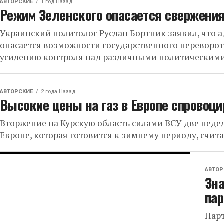
АВТОРСКИЕ
1 год Назад
Режим Зеленского опасается свержения
Украинский политолог Руслан Бортник заявил, что
опасается возможности государственного переворот
усилению контроля над различными политическими 
АВТОРСКИЕ
2 года Назад
Высокие цены на газ в Европе спровоц
Вторжение на Курскую область силами ВСУ две недел
Европе, которая готовится к зимнему периоду, счита
АВТОР
Зн
пар
Парт