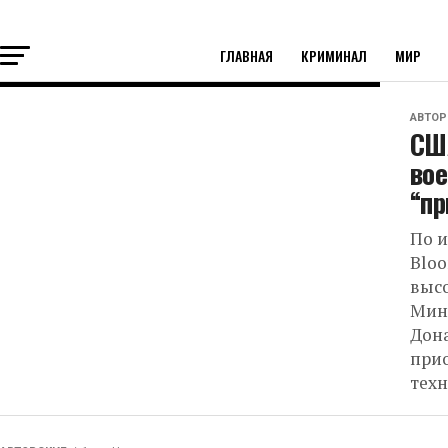
ГЛАВНАЯ
КРИМИНАЛ
МИР
АВТОР
СШ
вое
“пр
По 
Bloo
выс
Мин
Дон
при
техн