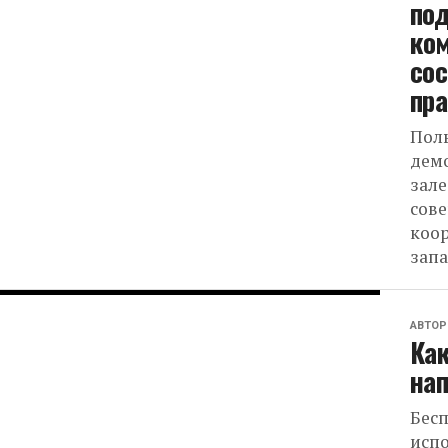
по
ком
сос
пра
Пол
дем
зале
сове
коор
запа
АВТОР
Как
нап
Бесп
испо