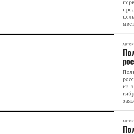
пер
пред
цель
мест
АВТОР
По
рос
Пол
росс
из-з
гибр
заяв
АВТОР
Пол