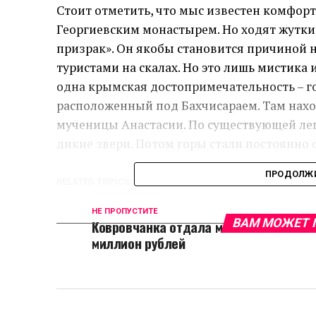
Стоит отметить, что мыс известен комфо
Георгиевским монастырем. Но ходят жутки
призрак». Он якобы становится причиной н
туристами на скалах. Но это лишь мистика 
одна крымская достопримечательность – г
расположенный под Бахчисараем. Там нах
мученицы Анастасии. По существующей леге
дикие звери. Потом горы стали постоянно 
ПРОДОЛЖИ
RELATED TOPICS:
НЕ ПРОПУСТИТЕ
ВАМ МОЖЕТ 
Ковровчанка отдала мошенникам
миллион рублей