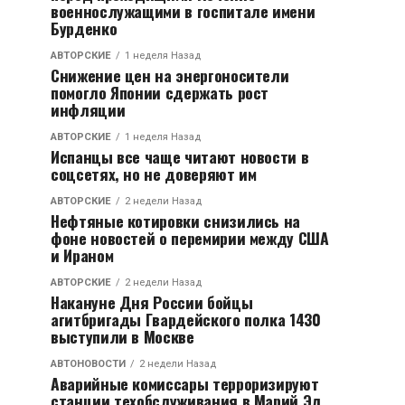
военнослужащими в госпитале имени
Бурденко
АВТОРСКИЕ
1 неделя Назад
Снижение цен на энергоносители
помогло Японии сдержать рост
инфляции
АВТОРСКИЕ
1 неделя Назад
Испанцы все чаще читают новости в
соцсетях, но не доверяют им
АВТОРСКИЕ
2 недели Назад
Нефтяные котировки снизились на
фоне новостей о перемирии между США
и Ираном
АВТОРСКИЕ
2 недели Назад
Накануне Дня России бойцы
агитбригады Гвардейского полка 1430
выступили в Москве
АВТОНОВОСТИ
2 недели Назад
Аварийные комиссары терроризируют
станции техобслуживания в Марий Эл