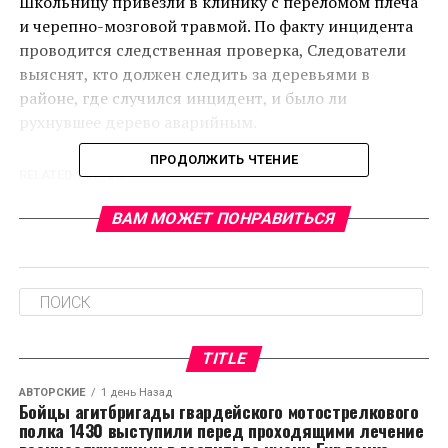
Школьницу привезли в клинику с переломом плеча
и черепно-мозговой травмой. По факту инцидента
проводится следственная проверка, Следователи
выяснят, кто должен следить за деревьями в
районе, где случился инцидент, и было ли
рухнувшее дерево аварийным.
ПРОДОЛЖИТЬ ЧТЕНИЕ
RELATED TOPICS:
CЛЕДУЮЩЕЕ
ВАМ МОЖЕТ ПОНРАВИТЬСЯ
В Муромском районе служебная собака помогла
раскрыть кражу
НЕ ПРОПУСТИТЕ
Михаил Мишустин: «Удобство «Личного кабинета»
оценили миллионы россиян»
TITLE
АВТОРСКИЕ
1 день Назад
Бойцы агитбригады гвардейского мотострелкового
полка 1430 выступили перед проходящими лечение