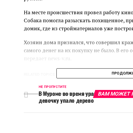
На месте происшествия провел работу кино
Собака помогла разыскать похищенное, пр
домик, где из стройматериалов уже постро
Хозяин дома признался, что совершил краж
самого денег на их покупку не было. В его
передает news-v.ru.
ПРОДОЛЖИ
RELATED TOPICS:
НЕ ПРОПУСТИТЕ
В Муроме во время урагана на
ВАМ МОЖЕТ 
девочку упало дерево