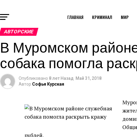
ГЛАВНАЯ
КРИМИНАЛ
МИР
АВТОРСКИЕ
В Муромском район
собака помогла рас
Опубликовано
8 лет Назад
Май 31, 2018
Автор
Софья Курская
Муро
жител
домик
Общий
рублей.