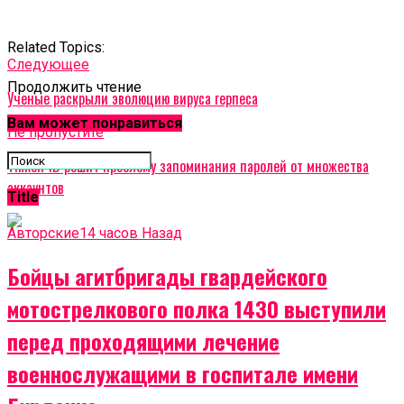
Related Topics:
Cледующее
Продолжить чтение
Ученые раскрыли эволюцию вируса герпеса
Вам может понравиться
Не пропустите
Tinkoff ID решит проблему запоминания паролей от множества
аккаунтов
Title
Авторские
14 часов Назад
Бойцы агитбригады гвардейского
мотострелкового полка 1430 выступили
перед проходящими лечение
военнослужащими в госпитале имени