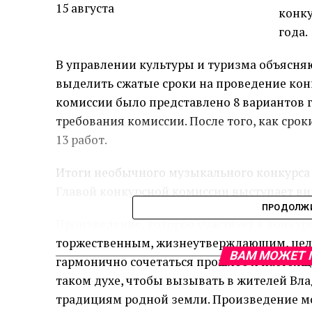
конку
года.
В управлении культуры и туризма объясня
выделить сжатые сроки на проведение кон
комиссии было представлено 8 вариантов г
требования комиссии. После того, как сро
13 работ.
Итоги необычного музыкального конкурса 
Главой конкурсной комиссии выступает ви
ПРОДОЛЖИ
Произведение, которое участвует в конкур
торжественным, жизнеутверждающим, цело
ВАМ МОЖЕТ 
гармонично сочетаться прошлое и настояще
таком духе, чтобы вызывать в жителей Вл
традициям родной земли. Произведение мож