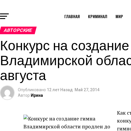
ГЛАВНАЯ
КРИМИНАЛ
МИР
АВТОРСКИЕ
Конкурс на создание
Владимирской облас
августа
Опубликовано
12 лет Назад
Май 27, 2014
Автор
Ирина
Как с
конку
гимн