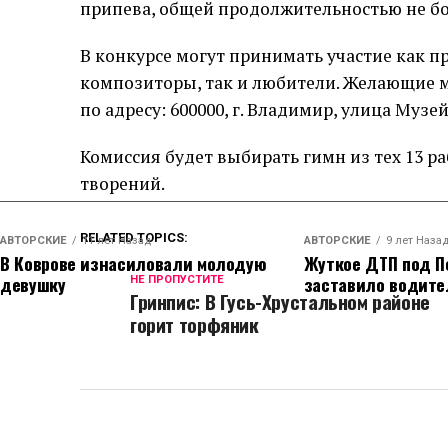
припева, общей продолжительностью не бо
В конкурсе могут принимать участие как 
композиторы, так и любители. Желающие мо
по адресу: 600000, г. Владимир, улица Музей
Комиссия будет выбирать гимн из тех 13 ра
творений.
RELATED TOPICS:
АВТОРСКИЕ
11 лет Назад
АВТОРСКИЕ
9 лет Наза
В Коврове изнасиловали молодую
Жуткое ДТП под П
девушку
заставило водите
НЕ ПРОПУСТИТЕ
Гринпис: В Гусь-Хрустальном районе
горит торфяник