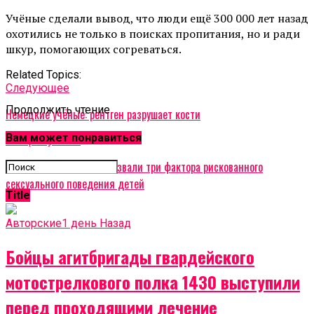
Учёные сделали вывод, что люди ещё 300 000 лет назад
охотились не только в поисках пропитания, но и ради
шкур, помогающих согреваться.
Related Topics:
Cледующее
Продолжить чтение
Немецкие учёные: рентген разрушает кости
Вам может понравиться
Не пропустите
Американские учёные назвали три фактора рискованного
сексуального поведения детей
Title
Авторские
1 день Назад
Бойцы агитбригады гвардейского
мотострелкового полка 1430 выступили
перед проходящими лечение