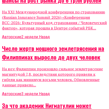
На XXI Международной конференции по страхованию
(Russian Insurance Summit 2026) «Конференция
ВСС-2026: Культурный код страхования / Человеческий
фактор», которая прошла в Центре событий РБК...
Авторские
2 недели Назад
Число жертв мощного землетрясения на
Филиппинах выросло до двух человек
На юге Филиппин произошло сильное землетрясение
магнитудой 7,8, последствия которого привели к
гибели как минимум восьми человек. Обновленные
данные привело...
Авторские
3 недели Назад
За что академик Нигматулин может