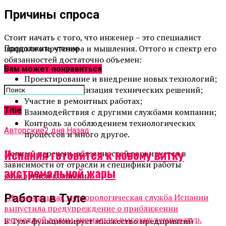
Причины спроса
Стоит начать с того, что инженер – это специалист
широкого кругозора и мышления. Оттого и спектр его
Продолжить чтение
обязанностей достаточно объемен:
Вам может понравиться
Проектирование и внедрение новых технологий;
Анализ и оптимизация технических решений;
Участие в ремонтных работах;
Title
Взаимодействия с другими службами компании;
Контроль за соблюдением технологических
Авторские
2 дня Назад
процессов и много другое.
Испания готовится к новому витку
Полный перечень обязанностей варьируется в
зависимости от отрасли и специфики работы
экстремальной жары
конкретной компании.
Работа в Туле
Национальная метеорологическая служба Испании
выпустила предупреждение о приближении
очередной волны аномально высоких температур.
В Туле функционирует множество предприятий