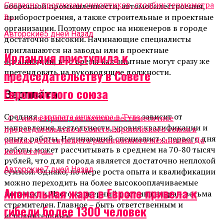
Согласно прогнозам синоптиков, столбик термометра
оборонной промышленности, автомобилестроения,
в...
приборостроения, а также строительные и проектные
организации. Поэтому спрос на инженеров в городе
Авторские
5 дней Назад
достаточно высокий. Начинающие специалисты
приглашаются на заводы или в проектные
Ирландия приступила к
организации, в то время как опытные могут сразу же
претендовать на руководящие должности.
председательству в Совете
Европейского союза
Зарплата
Средняя
зарплата инженера в Туле
зависит от
С 1 июля Ирландия начала шестимесячное
направления деятельности, уровня квалификации и
председательство в Совете Европейского союза в
опыта работы. Начинающий специалист с первого дня
рамках действующего ротационного механизма. До
работы может рассчитывать в среднем на 70-80 тысяч
конца года...
рублей, что для города является достаточно неплохой
Авторские
7 дней Назад
суммой. Однако, по мере роста опыта и квалификации
можно переходить на более высокооплачиваемые
Аномальная жара в Европе привела к
должности. Часто карьерный рост инженера – весьма
стремителен. Главное – быть ответственным и
гибели более 1300 человек
исполнительным.