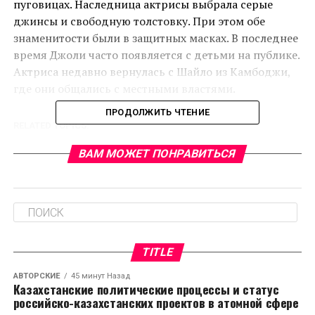
пуговицах. Наследница актрисы выбрала серые
джинсы и свободную толстовку. При этом обе
знаменитости были в защитных масках. В последнее
время Джоли часто появляется с детьми на публике.
Актриса недавно вернулась с Шайло из Камбоджи,
где они общались с местными властями.
ПРОДОЛЖИТЬ ЧТЕНИЕ
RELATED TOPICS:
CЛЕДУЮЩЕЕ
ВАМ МОЖЕТ ПОНРАВИТЬСЯ
Казахстан противостоит американским лоббистам
НЕ ПРОПУСТИТЕ
Синоптик Вильфанд заявил, что лето 2022 года
будет тёплым
TITLE
АВТОРСКИЕ
45 минут Назад
Казахстанские политические процессы и статус
российско-казахстанских проектов в атомной сфере