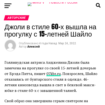
АВТОРСКИЕ
Джоли в стиле 60-х вышла на
прогулку с 15-летней Шайло
Опубликовано
4 года Назад
Мар 24, 2022
Автор
Алексей
Голливудская актриса Анджелина Джоли была
замечена на прогулке со своей 15-летней дочерью
от Брэда Питта, пишет
07kbr.ru
. Повзрослев, Шайло
отказалась от бунтарского стиля в одежде. 46-
летняя кинозвезда вышла в свет в бежевой макси-
юбке в стиле 60-х с завышенной талией.
Свой образ она завершила серым свитером на