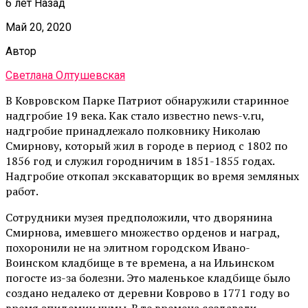
6 лет Назад
Май 20, 2020
Автор
Светлана Олтушевская
В Ковровском Парке Патриот обнаружили старинное
надгробие 19 века. Как стало известно news-v.ru,
надгробие принадлежало полковнику Николаю
Смирнову, который жил в городе в период с 1802 по
1856 год и служил городничим в 1851-1855 годах.
Надгробие откопал экскаваторщик во время земляных
работ.
Сотрудники музея предположили, что дворянина
Смирнова, имевшего множество орденов и наград,
похоронили не на элитном городском Ивано-
Воинском кладбище в те времена, а на Ильинском
погосте из-за болезни. Это маленькое кладбище было
создано недалеко от деревни Коврово в 1771 году во
время эпидемии чумы. В те времена создавали