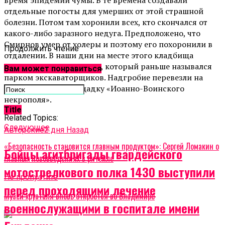
отдельные погосты для умерших от этой страшной
болезни. Потом там хоронили всех, кто скончался от
какого-либо заразного недуга. Предположено, что
Смирнов умер от холеры и поэтому его похоронили в
Продолжить чтение
отдалении. В наши дни на месте этого кладбища
находится Парк Патриот, который раньше назывался
Вам может понравиться
парком экскаваторщиков. Надгробие перевезли на
мемориальную площадку «Иоанно-Воинского
некрополя».
Title
Related Topics:
Cледующее
Авторские
2 дня Назад
«Безопасность становится главным продуктом»: Сергей Ломакин о
Бойцы агитбригады гвардейского
главных нововведениях в ритейле
мотострелкового полка 1430 выступили
Не пропустите
перед проходящими лечение
Музей хрусталя вновь откроется во Владимире
военнослужащими в госпитале имени