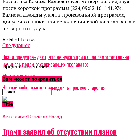
Россиянка Камила Валиева стала четвертой, лидируя
после короткой программы (224,09:82,16+141,93).
Валиева дважды упала в произвольной программе,
допустив ошибки при исполнении тройного сальхова и
четверного тулупа.
Related Topics:
Cледующее
Врачи предупреждают, что не нужно при кашле самостоятельно
начинать прием отхаркивающих препаратов
Продолжить чтение
Не пропустите
Вам может понравиться
Черный кофе поможет замедлить процесс старения
Title
Авторские
10 часов Назад
Трамп заявил об отсутствии планов