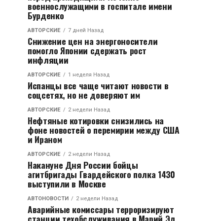
военнослужащими в госпитале имени
Бурденко
АВТОРСКИЕ
7 дней Назад
Снижение цен на энергоносители
помогло Японии сдержать рост
инфляции
АВТОРСКИЕ
1 неделя Назад
Испанцы все чаще читают новости в
соцсетях, но не доверяют им
АВТОРСКИЕ
2 недели Назад
Нефтяные котировки снизились на
фоне новостей о перемирии между США
и Ираном
АВТОРСКИЕ
2 недели Назад
Накануне Дня России бойцы
агитбригады Гвардейского полка 1430
выступили в Москве
АВТОНОВОСТИ
2 недели Назад
Аварийные комиссары терроризируют
станции техобслуживания в Марий Эл