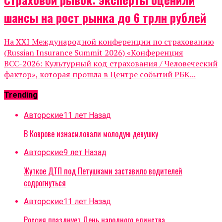
шансы на рост рынка до 6 трлн рублей
На XXI Международной конференции по страхованию
(Russian Insurance Summit 2026) «Конференция
ВСС-2026: Культурный код страхования / Человеческий
фактор», которая прошла в Центре событий РБК...
Trending
Авторские
11 лет Назад
В Коврове изнасиловали молодую девушку
Авторские
9 лет Назад
Жуткое ДТП под Петушками заставило водителей
содрогнуться
Авторские
11 лет Назад
Россия празднует День народного единства