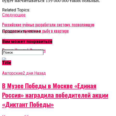
будет насчитываться 139 000 000 таких больных.
Related Topics:
Cледующее
Российские учёные разработали систему, позволяющую
выращивать креветки и рыбу в квартире
Продолжить чтение
Не пропустите
Вам может понравиться
Панков Николай Иванович
Title
Авторские
2 дня Назад
В Музее Победы в Москве «Единая
Россия» наградила победителей акции
«Диктант Победы»