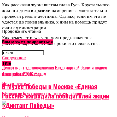
Как рассказал журналистам глава Гусь-Хрустального,
жильцы дома выразили намерение самостоятельно
провести ремонт лестницы. Однако, если им это не
удастся до понедельника, к ним на помощь придут
силы администрации.
Продолжить чтение
Как отмечает news-v.ru, дом предназначен к
Вам может понравиться
расселению, однако пока сроки его неизвестны.
Related Topics:
Cледующее
Title
Департамент здравоохранения Владимирской области подвел
итоги работы 2016 года
Авторские
2 дня Назад
Не пропустите
В Музее Победы в Москве «Единая
В России не будут запрещать торговать табаком
Россия» наградила победителей акции
«Диктант Победы»