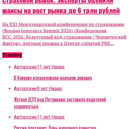
шансы на рост рынка до 6 трлн рублей
На XXI Международной конференции по страхованию
(Russian Insurance Summit 2026) «Конференция
ВСС-2026: Культурный код страхования / Человеческий
фактор», которая прошла в Центре событий РБК...
Trending
Авторские
11 лет Назад
В Коврове изнасиловали молодую девушку
Авторские
9 лет Назад
Жуткое ДТП под Петушками заставило водителей
содрогнуться
Авторские
11 лет Назад
Россия празднует День народного единства