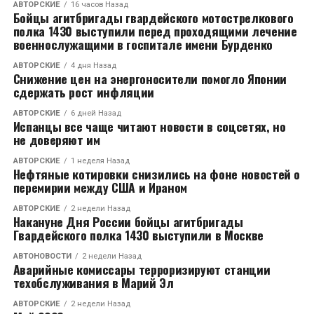
АВТОРСКИЕ
16 часов Назад
НЕ ПРОПУСТИТЕ
Бойцы агитбригады гвардейского мотострелкового
Лестница дома в Гусе-Хрустальном провалилась
полка 1430 выступили перед проходящими лечение
под женщиной
военнослужащими в госпитале имени Бурденко
АВТОРСКИЕ
4 дня Назад
Снижение цен на энергоносители помогло Японии
сдержать рост инфляции
АВТОРСКИЕ
6 дней Назад
Испанцы все чаще читают новости в соцсетях, но
не доверяют им
АВТОРСКИЕ
1 неделя Назад
Нефтяные котировки снизились на фоне новостей о
перемирии между США и Ираном
АВТОРСКИЕ
2 недели Назад
Накануне Дня России бойцы агитбригады
Гвардейского полка 1430 выступили в Москве
АВТОНОВОСТИ
2 недели Назад
Аварийные комиссары терроризируют станции
техобслуживания в Марий Эл
АВТОРСКИЕ
2 недели Назад