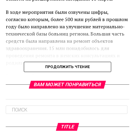
В ходе мероприятия были озвучены цифры,
согласно которым, более 500 млн рублей в прошлом
году было направлено на улучшение материально-
технической базы больниц региона. Большая часть
средств была направлена на ремонт объектов
здравоохранения. 15 млн понадобилось для
проведения ремонта в женских консультациях и
родильных отделениях.
ПРОДОЛЖИТЬ ЧТЕНИЕ
За отчетный период в регионе завершено
строительство 6 новый ФАПов. Служба скорой
ВАМ МОЖЕТ ПОНРАВИТЬСЯ
помощи в 2016 году получила 39 новых
автомобилей, передает news-v.ru.
RELATED TOPICS:
CЛЕДУЮЩЕЕ
TITLE
В Серпухове мальчик утонул в техническом колодце