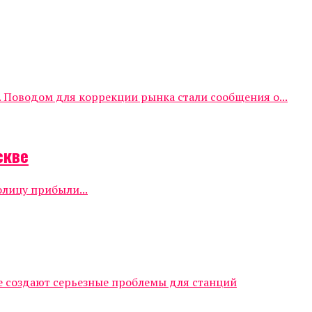
 Поводом для коррекции рынка стали сообщения о...
скве
олицу прибыли...
е создают серьезные проблемы для станций