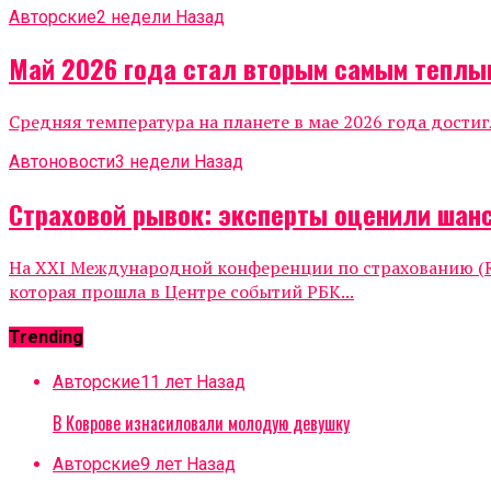
Авторские
2 недели Назад
Май 2026 года стал вторым самым теплы
Средняя температура на планете в мае 2026 года достиг
Автоновости
3 недели Назад
Страховой рывок: эксперты оценили шанс
На XXI Международной конференции по страхованию (Ru
которая прошла в Центре событий РБК...
Trending
Авторские
11 лет Назад
В Коврове изнасиловали молодую девушку
Авторские
9 лет Назад