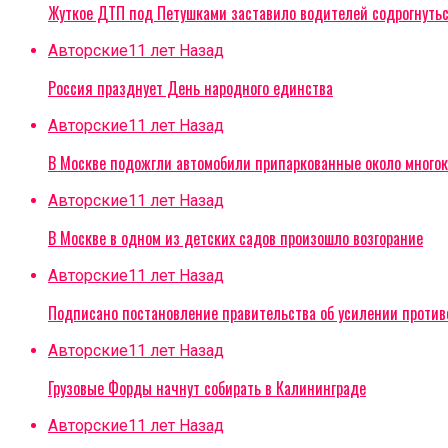
Жуткое ДТП под Петушками заставило водителей содрогнуть
Авторские
11 лет Назад
Россия празднует День народного единства
Авторские
11 лет Назад
В Москве подожгли автомобили припаркованные около многок
Авторские
11 лет Назад
В Москве в одном из детских садов произошло возгорание
Авторские
11 лет Назад
Подписано постановление правительства об усилении проти
Авторские
11 лет Назад
Грузовые Форды начнут собирать в Калининграде
Авторские
11 лет Назад