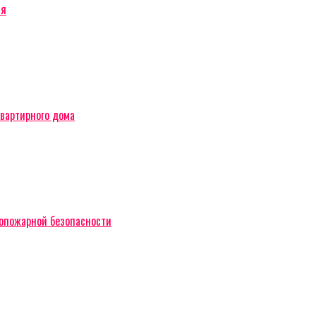
ся
вартирного дома
вопожарной безопасности