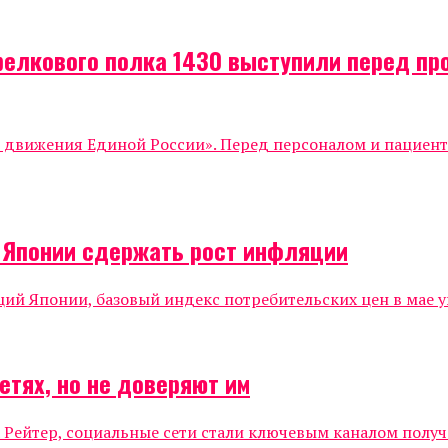
релкового полка 1430 выступили перед п
о движения Единой России». Перед персоналом и пациен
о Японии сдержать рост инфляции
 Японии, базовый индекс потребительских цен в мае уве
етях, но не доверяют им
 Рейтер, социальные сети стали ключевым каналом полу