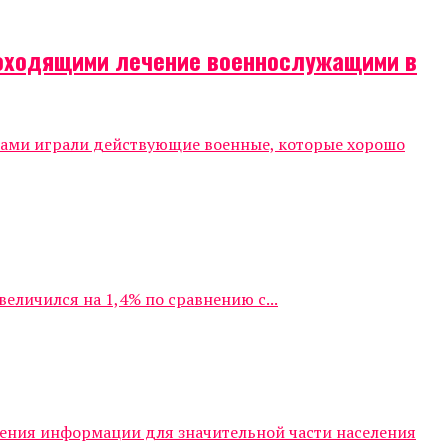
роходящими лечение военнослужащими в
тами играли действующие военные, которые хорошо
личился на 1,4% по сравнению с...
чения информации для значительной части населения