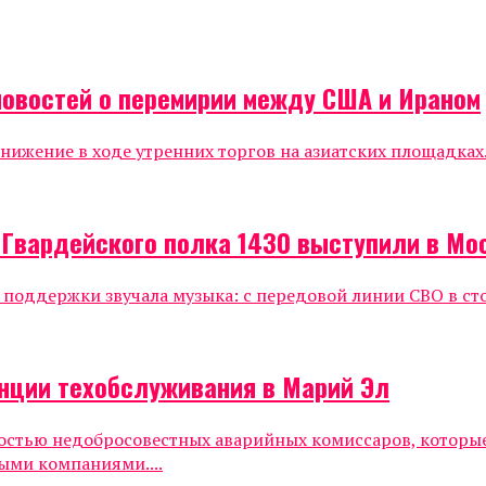
новостей о перемирии между США и Ираном
жение в ходе утренних торгов на азиатских площадках.
 Гвардейского полка 1430 выступили в Мо
е поддержки звучала музыка: с передовой линии СВО в ст
нции техобслуживания в Марий Эл
ностью недобросовестных аварийных комиссаров, которы
ыми компаниями....