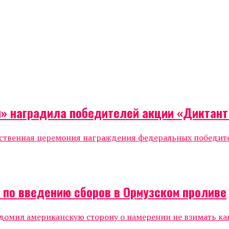
я» наградила победителей акции «Диктан
жественная церемония награждения федеральных победи
а по введению сборов в Ормузском проливе
мил американскую сторону о намерении не взимать каки