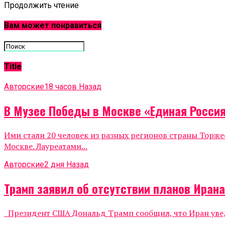
Продолжить чтение
Вам может понравиться
Title
Авторские
18 часов Назад
В Музее Победы в Москве «Единая Росси
Ими стали 20 человек из разных регионов страны Тор
Москве. Лауреатами...
Авторские
2 дня Назад
Трамп заявил об отсутствии планов Иран
Президент США Дональд Трамп сообщил, что Иран уведо