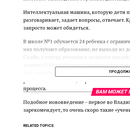
Интеллектуальная машина, которую дети п
разговаривает, задает вопросы, отвечает. 
запросто может обидеться.
В школе №1 обучается 24 ребенка с огран
них получают образование, не выходя из д
Скайп, а теперь ученики и педагоги осваи
машина Р. Бот 100 может организовать тра
для семи учеников одновременно. Каждый 
ПРОДОЛЖИ
роботом. С его помощью ребенок станови
процесса.
ВАМ МОЖЕТ 
Подобное нововведение – первое во Владим
зарекомендует, то очень скоро такие «учен
RELATED TOPICS: