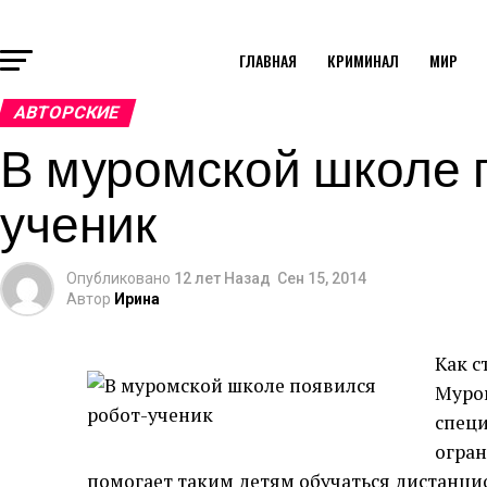
ГЛАВНАЯ
КРИМИНАЛ
МИР
АВТОРСКИЕ
В муромской школе 
ученик
Опубликовано
12 лет Назад
Сен 15, 2014
Автор
Ирина
Как с
Муром
специ
огра
помогает таким детям обучаться дистанци