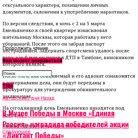
сексуального характера, похищении личных
документов, склонении к употреблению наркотиков.
По версии следствия, в ночь с 2 на 3 марта
Емельяненко в своей квартире изнасиловал
жительницу Москвы, которая работала у него
уборщицей. После этого он забрал паспорт
Продолжить чтение
пострадавшей. Задержать спортсмена удалось после
того, как 9 мая он попал в ДТП в Тамбове, виновником
Вам может понравиться
которого являлся.
После того, как обвиняемый и его адвокат ознакомятся
с материалами дела, они будут переданы в
Title
прокуратуру для утверждения обвинительного
заключения.
Авторские
3 дня Назад
На сегодняшний день Емельяненко находятся под
В Музее Победы в Москве «Единая
арестом.
Россия» наградила победителей акции
Related Topics:
Александр Емельяненко
Cледующее
«Диктант Победы»