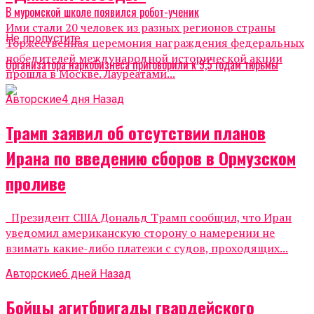
В муромской школе появился робот-ученик
Ими стали 20 человек из разных регионов страны
Не пропустите
Торжественная церемония награждения федеральных
победителей международной исторической акции
Организатора наркобизнеса приговорили к 9,5 годам тюрьмы
прошла в Москве. Лауреатами...
Авторские
4 дня Назад
Трамп заявил об отсутствии планов
Ирана по введению сборов в Ормузском
проливе
Президент США Дональд Трамп сообщил, что Иран
уведомил американскую сторону о намерении не
взимать какие-либо платежи с судов, проходящих...
Авторские
6 дней Назад
Бойцы агитбригады гвардейского