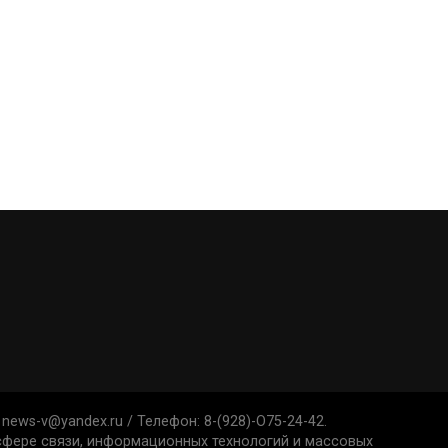
news-v@yandex.ru / Телефон: 8-(928)-O75-24-42.
 сфере связи, информационных технологий и массовых