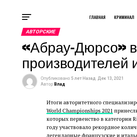
ГЛАВНАЯ
КРИМИНАЛ
АВТОРСКИЕ
«Абрау-Дюрсо» в
производителей 
Опубликовано
5 лет Назад
Дек 13, 2021
Автор
Влад
Итоги авторитетного специализир
World Championships 2021
принесли
которых первенство в категории Ris
году участвовало рекордное коли
легендарные французские и италья