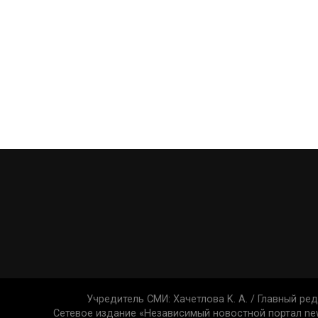
Учредитель СМИ: Xaчeтлoвa K. A. / Главный ред
Сетевое издание «Независимый новостной портал new