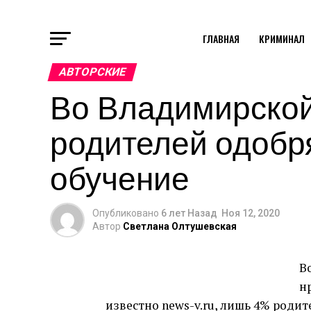
ГЛАВНАЯ
КРИМИНАЛ
АВТОРСКИЕ
Во Владимирской
родителей одобр
обучение
Опубликовано
6 лет Назад
Ноя 12, 2020
Автор
Светлана Олтушевская
В
н
известно news-v.ru, лишь 4% роди