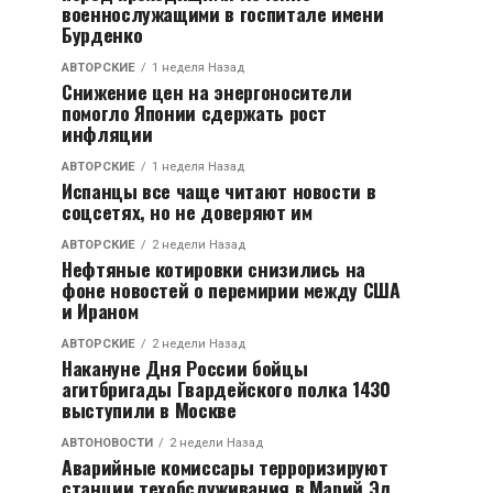
военнослужащими в госпитале имени
Бурденко
АВТОРСКИЕ
1 неделя Назад
Снижение цен на энергоносители
помогло Японии сдержать рост
инфляции
АВТОРСКИЕ
1 неделя Назад
Испанцы все чаще читают новости в
соцсетях, но не доверяют им
АВТОРСКИЕ
2 недели Назад
Нефтяные котировки снизились на
фоне новостей о перемирии между США
и Ираном
АВТОРСКИЕ
2 недели Назад
Накануне Дня России бойцы
агитбригады Гвардейского полка 1430
выступили в Москве
АВТОНОВОСТИ
2 недели Назад
Аварийные комиссары терроризируют
станции техобслуживания в Марий Эл