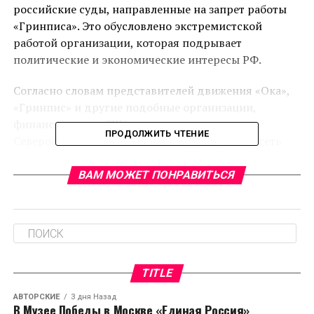
российские суды, направленные на запрет работы
«Гринписа». Это обусловлено экстремистской
работой организации, которая подрывает
политические и экономические интересы РФ.
Согласно словам представителей движения «Ока»,
«Гринпис» и другие подобные организации,
финансируемые США и странами
ПРОДОЛЖИТЬ ЧТЕНИЕ
Североатлантического блока, сформировали сеть
НКО, которая направлена на ведение
экстремистской, а иногда даже террористической,
ВАМ МОЖЕТ ПОНРАВИТЬСЯ
деятельности. ВУсе мероприятия проводятся для
исключения деятельности конкурентоспособных и
ключевых предприятий РФ.
К сведению, общественное движение «Ока»,
направленное на решение вопросов экологии,
TITLE
появилось в 1989 году. Его создали молодежные
АВТОРСКИЕ
3 дня Назад
активисты Мурома (Владимирская область) и
В Музее Победы в Москве «Единая Россия»