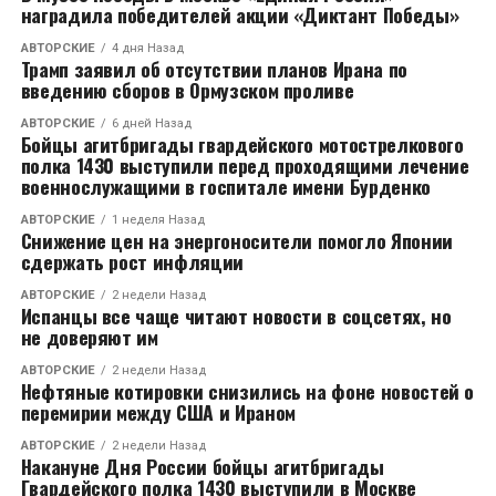
наградила победителей акции «Диктант Победы»
сначала работали над защитой водного бассейна
Оки. Уже в 2010 году деятельность объединения
АВТОРСКИЕ
4 дня Назад
Трамп заявил об отсутствии планов Ирана по
расширилась на другие регионы.
введению сборов в Ормузском проливе
Как справка, активисты «Гринписа» 18 сентября
АВТОРСКИЕ
6 дней Назад
Бойцы агитбригады гвардейского мотострелкового
попытались помешать работе буровой платформы
полка 1430 выступили перед проходящими лечение
«Приразломная». Через неделю их допросили в
военнослужащими в госпитале имени Бурденко
Мурманской области и уже 26-29 сентября их
арестовали на 2 месяца.
АВТОРСКИЕ
1 неделя Назад
Снижение цен на энергоносители помогло Японии
сдержать рост инфляции
RELATED TOPICS:
АВТОРСКИЕ
2 недели Назад
Испанцы все чаще читают новости в соцсетях, но
CЛЕДУЮЩЕЕ
не доверяют им
Во Владимире будет проходить кастинг среди
местных жителей на получение роли в фильме
АВТОРСКИЕ
2 недели Назад
Нефтяные котировки снизились на фоне новостей о
НЕ ПРОПУСТИТЕ
перемирии между США и Ираном
В Муроме за государственные средства появится
объездная дорога
АВТОРСКИЕ
2 недели Назад
Накануне Дня России бойцы агитбригады
Гвардейского полка 1430 выступили в Москве