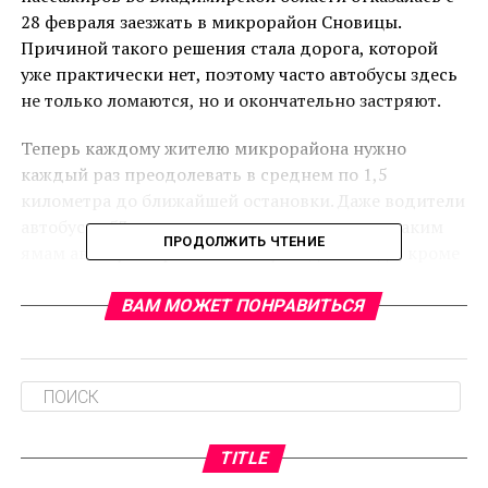
28 февраля заезжать в микрорайон Сновицы.
Причиной такого решения стала дорога, которой
уже практически нет, поэтому часто автобусы здесь
не только ломаются, но и окончательно застряют.
Теперь каждому жителю микрорайона нужно
каждый раз преодолевать в среднем по 1,5
километра до ближайшей остановки. Даже водители
автобусов 53-го маршрута заявляют, что по таким
ПРОДОЛЖИТЬ ЧТЕНИЕ
ямам автобусы просто не могут ездить. Ведь, кроме
того, что страдает техника, можно просто застрять.
ВАМ МОЖЕТ ПОНРАВИТЬСЯ
Со стороны администрации Владимира прозвучало
заявление, что за дороги внутри Сновиц отвечает
Суздальский район. Согласно тексту, с
перевозчиком, обслуживающим маршрут 53,
договор заключен исключительно до остановки
«Содышка». Именно такие условия компания сейчас
TITLE
выполняет. Езда непосредственно по микрорайону –