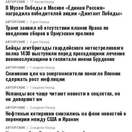
АВТОРСКИЕ
17 часов Назад
инициатива перевозчика для удобства людей.
В Музее Победы в Москве «Единая Россия»
наградила победителей акции «Диктант Победы»
Согласно словам Евгения Шереметьева, главы
АВТОРСКИЕ
2 дня Назад
службы эксплуатации ООО «ПОАТиС», компания-
Трамп заявил об отсутствии планов Ирана по
введению сборов в Ормузском проливе
перевозчик не отказывается от лишних
обязательств. Однако движение по микрорайону
АВТОРСКИЕ
4 дня Назад
Бойцы агитбригады гвардейского мотострелкового
будет возобновлено исключительно после ремонта
полка 1430 выступили перед проходящими лечение
дороги.
военнослужащими в госпитале имени Бурденко
АВТОРСКИЕ
1 неделя Назад
RELATED TOPICS:
Снижение цен на энергоносители помогло Японии
сдержать рост инфляции
CЛЕДУЮЩЕЕ
Взятка со стороны сотрудников ДПС Владимирской
АВТОРСКИЕ
1 неделя Назад
области будет наказана штрафами
Испанцы все чаще читают новости в соцсетях, но
не доверяют им
НЕ ПРОПУСТИТЕ
Пожар практически уничтожил цех
АВТОРСКИЕ
2 недели Назад
деревообрабатывающего цеха в Александровском
Нефтяные котировки снизились на фоне новостей о
перемирии между США и Ираном
районе
АВТОРСКИЕ
2 недели Назад