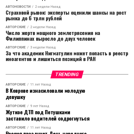
АВТОНОВОСТИ
2 недели Назад
Страховой рывок: эксперты оценили шансы на рост
рынка до 6 трлн рублей
АВТОРСКИЕ
2 недели Назад
Число жертв мощного землетрясения на
Филиппинах выросло до двух человек
АВТОРСКИЕ
3 недели Назад
За что академик Нигматулин может попасть в реестр
иноагентов и лишиться позиций в РАН
TRENDING
АВТОРСКИЕ
11 лет Назад
В Коврове изнасиловали молодую
девушку
АВТОРСКИЕ
9 лет Назад
Жуткое ДТП под Петушками
заставило водителей содрогнуться
АВТОРСКИЕ
11 лет Назад
Россия празднует День народного