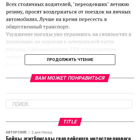
Всех столичных водителей, "переодевших" летнюю
резину, просят воздержаться от поездок на личных
автомобилях. Лучше на время пересесть в
общественный транспорт.
Ухудшение погоды уже отразилось на сложностях в
движениях по дорогам в центральной части
Москвы, Садовом кольце, ТТК и на вылетных
магистралях по направлению в область.
ПРОДОЛЖИТЬ ЧТЕНИЕ
Всех водителей призывают соблюдать правила
дорожного движения и быть предельно
ВАМ МОЖЕТ ПОНРАВИТЬСЯ
внимательными на дороге.
RELATED TOPICS:
CЛЕДУЮЩЕЕ
Инвалиды Владимира сдадут нормы ГТО
TITLE
НЕ ПРОПУСТИТЕ
Спектакль по стихам Евтушенко поставят во
АВТОРСКИЕ
2 дня Назад
Владимире
Бойцы агитбригады гвардейского мотострелкового