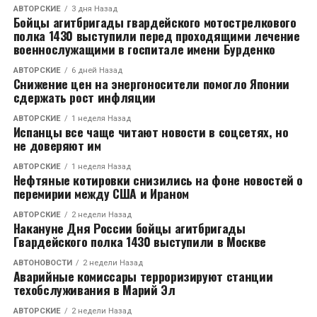
АВТОРСКИЕ
3 дня Назад
Бойцы агитбригады гвардейского мотострелкового
RELATED TOPICS:
полка 1430 выступили перед проходящими лечение
военнослужащими в госпитале имени Бурденко
CЛЕДУЮЩЕЕ
Общественная палата назвала самый добрый
АВТОРСКИЕ
6 дней Назад
российский город
Снижение цен на энергоносители помогло Японии
сдержать рост инфляции
НЕ ПРОПУСТИТЕ
В Москве водителей с летней резиной попросили
АВТОРСКИЕ
1 неделя Назад
Испанцы все чаще читают новости в соцсетях, но
не садиться за руль
не доверяют им
АВТОРСКИЕ
1 неделя Назад
Нефтяные котировки снизились на фоне новостей о
перемирии между США и Ираном
АВТОРСКИЕ
2 недели Назад
Накануне Дня России бойцы агитбригады
Гвардейского полка 1430 выступили в Москве
АВТОНОВОСТИ
2 недели Назад
Аварийные комиссары терроризируют станции
техобслуживания в Марий Эл
АВТОРСКИЕ
2 недели Назад