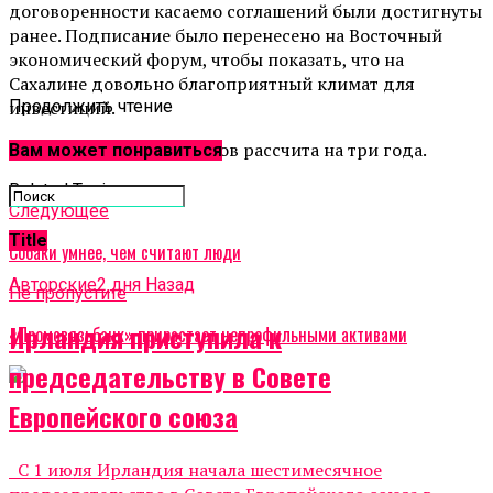
договоренности касаемо соглашений были достигнуты
ранее. Подписание было перенесено на Восточный
экономический форум, чтобы показать, что на
Сахалине довольно благоприятный климат для
инвестиций.
Продолжить чтение
План реализации проектов рассчита на три года.
Вам может понравиться
Related Topics:
Cледующее
Title
Собаки умнее, чем считают люди
Авторские
2 дня Назад
Не пропустите
Ирландия приступила к
«Промсвязьбанк» прирастает непрофильными активами
председательству в Совете
Европейского союза
С 1 июля Ирландия начала шестимесячное