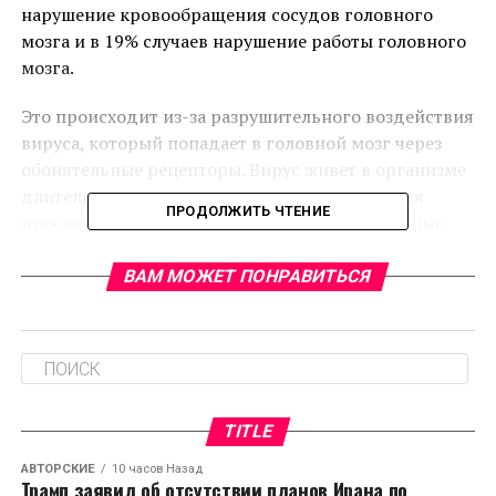
нарушение кровообращения сосудов головного
мозга и в 19% случаев нарушение работы головного
мозга.
Это происходит из-за разрушительного воздействия
вируса, который попадает в головной мозг через
обонятельные рецепторы. Вирус живет в организме
длительное время и у человека могут начаться
ПРОДОЛЖИТЬ ЧТЕНИЕ
проблемы со сном, панические атаки, тревожные
расстройства.
ВАМ МОЖЕТ ПОНРАВИТЬСЯ
RELATED TOPICS:
CЛЕДУЮЩЕЕ
Почему обесценивается Николина Гора
НЕ ПРОПУСТИТЕ
Практически у 60% людей, которые переболели
TITLE
ковидом выявлены проблемы с сердцем
АВТОРСКИЕ
10 часов Назад
Трамп заявил об отсутствии планов Ирана по