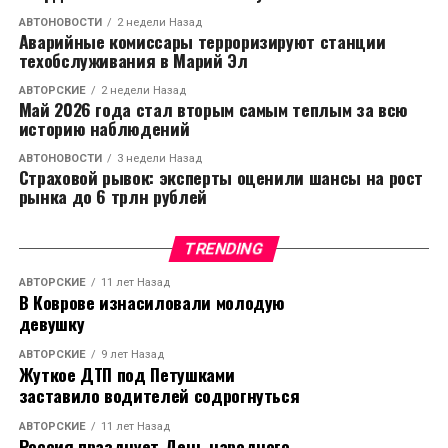
АВТОНОВОСТИ
2 недели Назад
Аварийные комиссары терроризируют станции
техобслуживания в Марий Эл
АВТОРСКИЕ
2 недели Назад
Май 2026 года стал вторым самым теплым за всю
историю наблюдений
АВТОНОВОСТИ
3 недели Назад
Страховой рывок: эксперты оценили шансы на рост
рынка до 6 трлн рублей
TRENDING
АВТОРСКИЕ
11 лет Назад
В Коврове изнасиловали молодую
девушку
АВТОРСКИЕ
9 лет Назад
Жуткое ДТП под Петушками
заставило водителей содрогнуться
АВТОРСКИЕ
11 лет Назад
Россия празднует День народного