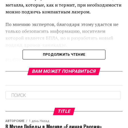
металла, которые, как и термит, при необходимости
можно поджечь компактным лазером.
По мнению экспертов, благодаря этому удастся не
только обезопасить информацию, носителем
которой является БПЛА, но и разработать новый
подвид дронов-камикадзе.
ПРОДОЛЖИТЬ ЧТЕНИЕ
RELATED TOPICS:
CЛЕДУЮЩЕЕ
ВАМ МОЖЕТ ПОНРАВИТЬСЯ
Названо масло, добавление которого к завтраку
уменьшает аппетит
НЕ ПРОПУСТИТЕ
Учёные научились выявлять тяжёлое психическое
заболевание по анализу крови
TITLE
АВТОРСКИЕ
1 день Назад
В Музее Победы в Москве «Единая Россия»