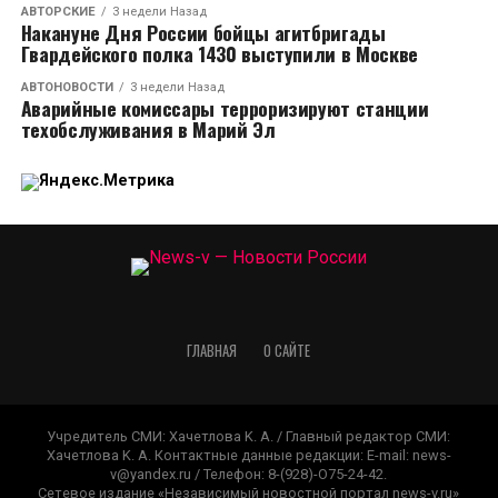
АВТОРСКИЕ
3 недели Назад
Накануне Дня России бойцы агитбригады
Гвардейского полка 1430 выступили в Москве
АВТОНОВОСТИ
3 недели Назад
Аварийные комиссары терроризируют станции
техобслуживания в Марий Эл
ГЛАВНАЯ
О САЙТЕ
Учредитель СМИ: Xaчeтлoвa K. A. / Главный редактор СМИ:
Xaчeтлoвa K. A. Контактные данные редакции: E-mail: news-
v@yandex.ru / Телефон: 8-(928)-O75-24-42.
Сетевое издание «Независимый новостной портал news-v.ru»