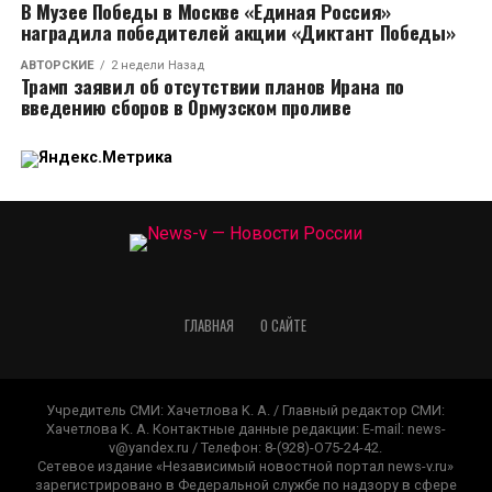
В Музее Победы в Москве «Единая Россия»
наградила победителей акции «Диктант Победы»
АВТОРСКИЕ
2 недели Назад
Трамп заявил об отсутствии планов Ирана по
введению сборов в Ормузском проливе
ГЛАВНАЯ
О САЙТЕ
Учредитель СМИ: Xaчeтлoвa K. A. / Главный редактор СМИ:
Xaчeтлoвa K. A. Контактные данные редакции: E-mail: news-
v@yandex.ru / Телефон: 8-(928)-O75-24-42.
Сетевое издание «Независимый новостной портал news-v.ru»
зарегистрировано в Федеральной службе по надзору в сфере