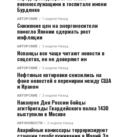
военнослужащими в госпитале имени
Бурденко
АВТОРСКИЕ
1 неделя Назад
Снижение цен на энергоносители
помогло Японии сдержать рост
инфляции
АВТОРСКИЕ
2 недели Назад
Испанцы все чаще читают новости в
соцсетях, но не доверяют им
АВТОРСКИЕ
2 недели Назад
Нефтяные котировки снизились на
фоне новостей о перемирии между США
и Ираном
АВТОРСКИЕ
2 недели Назад
Накануне Дня России бойцы
агитбригады Гвардейского полка 1430
выступили в Москве
АВТОНОВОСТИ
2 недели Назад
Аварийные комиссары терроризируют
станции техобслуживания в Марий Эл