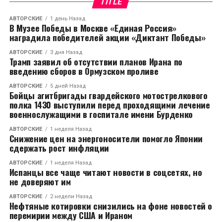
TITLE
защиты суверенитета,
АВТОРСКИЕ
1 день Назад
территориальной
В Музее Победы в Москве «Единая Россия»
наградила победителей акции «Диктант Победы»
целостности и
АВТОРСКИЕ
3 дня Назад
безопасности нашей
Трамп заявил об отсутствии планов Ирана по
введению сборов в Ормузском проливе
страны».
АВТОРСКИЕ
5 дней Назад
Бойцы агитбригады гвардейского мотострелкового
полка 1430 выступили перед проходящими лечение
Пак подчеркнул, что ядерная программа КНДР
военнослужащими в госпитале имени Бурденко
носит исключительно оборонительный характер и
АВТОРСКИЕ
1 неделя Назад
служит гарантией безопасности на фоне
Снижение цен на энергоносители помогло Японии
нарастающих геополитических угроз. Он также
сдержать рост инфляции
обвинил США и их союзников в дестабилизации
АВТОРСКИЕ
1 неделя Назад
мирового порядка ради сохранения собственного
Испанцы все чаще читают новости в соцсетях, но
доминирования:
не доверяют им
АВТОРСКИЕ
2 недели Назад
«Запад создает хаос и
Нефтяные котировки снизились на фоне новостей о
перемирии между США и Ираном