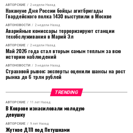
нестабильность в
АВТОРСКИЕ
2 недели Назад
разных частях света,
Накануне Дня России бойцы агитбригады
Гвардейского полка 1430 выступили в Москве
стремясь удержать
АВТОНОВОСТИ
2 недели Назад
свою гегемонию», —
Аварийные комиссары терроризируют станции
техобслуживания в Марий Эл
заявил он.
АВТОРСКИЕ
2 недели Назад
Май 2026 года стал вторым самым теплым за всю
историю наблюдений
Кроме того, представитель КНДР заявил, что страна
продолжает реализовывать внутренние реформы и
АВТОНОВОСТИ
3 недели Назад
Страховой рывок: эксперты оценили шансы на рост
развивает национальные проекты в сферах
рынка до 6 трлн рублей
образования, здравоохранения и науки.
TRENDING
«Наш народ
демонстрирует
АВТОРСКИЕ
11 лет Назад
В Коврове изнасиловали молодую
значительные
девушку
достижения в
АВТОРСКИЕ
9 лет Назад
Жуткое ДТП под Петушками