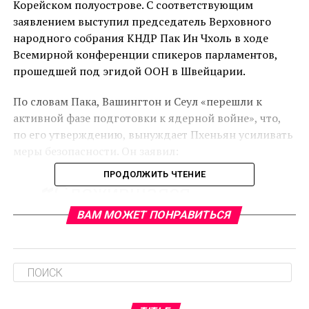
Корейском полуострове. С соответствующим
заявлением выступил председатель Верховного
народного собрания КНДР Пак Ин Чхоль в ходе
Всемирной конференции спикеров парламентов,
прошедшей под эгидой ООН в Швейцарии.
По словам Пака, Вашингтон и Сеул «перешли к
активной фазе подготовки к ядерной войне», что,
по его утверждению, вынуждает Пхеньян усиливать
меры безопасности. Он заявил:
ПРОДОЛЖИТЬ ЧТЕНИЕ
«Сложившаяся
ситуация требует от
ВАМ МОЖЕТ ПОНРАВИТЬСЯ
нас готовности к
упреждающему
реагированию. Это
необходимо для