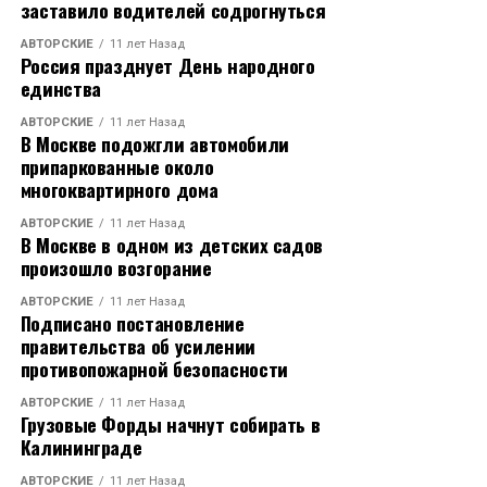
процессе построения
заставило водителей содрогнуться
процветающего
АВТОРСКИЕ
11 лет Назад
Россия празднует День народного
общества», — отметил
единства
Пак.
АВТОРСКИЕ
11 лет Назад
В Москве подожгли автомобили
припаркованные около
На конференции также присутствовал спикер
многоквартирного дома
Национальной ассамблеи Республики Корея У Вон
АВТОРСКИЕ
11 лет Назад
Сик. В своём выступлении он выразил надежду на
В Москве в одном из детских садов
поддержание диалога между двумя Кореями,
произошло возгорание
несмотря на сохраняющееся политическое
АВТОРСКИЕ
11 лет Назад
напряжение. При этом прямой встречи между
Подписано постановление
представителями Пхеньяна и Сеула не состоялось.
правительства об усилении
противопожарной безопасности
Отдельное заявление по поводу возможного
АВТОРСКИЕ
11 лет Назад
возобновления контактов между лидерами США и
Грузовые Форды начнут собирать в
КНДР сделала сестра северокорейского лидера Ким
Калининграде
Ё Чжон. Она подчеркнула, что любые переговоры с
АВТОРСКИЕ
11 лет Назад