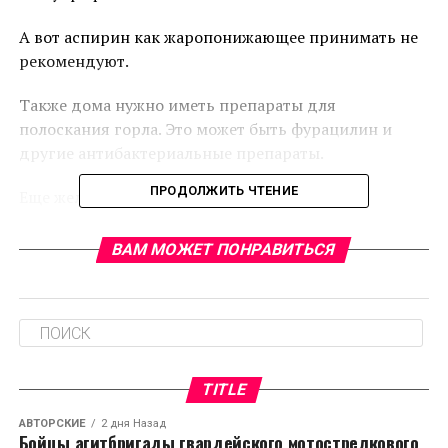
А вот аспирин как жаропонижающее принимать не
рекомендуют.
Также дома нужно иметь препараты для
полоскания горла. Это может быть фурацилин и
другие антибактериальные препараты.
ПРОДОЛЖИТЬ ЧТЕНИЕ
Еще желательно принимать витамины для
поддержания иммунитета.
ВАМ МОЖЕТ ПОНРАВИТЬСЯ
RELATED TOPICS:
CЛЕДУЮЩЕЕ
За год убыль населения в России составила 1 млн
человек
НЕ ПРОПУСТИТЕ
TITLE
Врачи рассказали о вреде от регулярного
употребления фастфуда
АВТОРСКИЕ
2 дня Назад
Бойцы агитбригады гвардейского мотострелкового