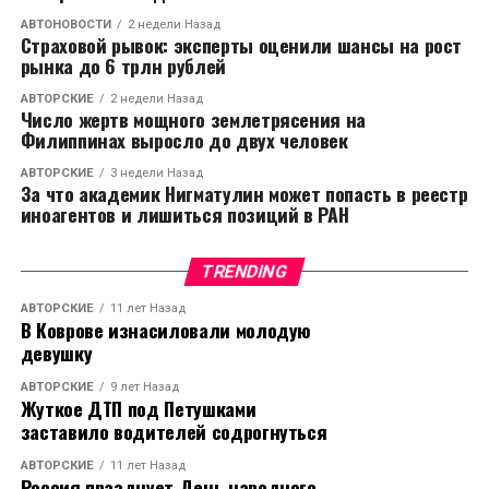
АВТОНОВОСТИ
2 недели Назад
Страховой рывок: эксперты оценили шансы на рост
рынка до 6 трлн рублей
АВТОРСКИЕ
2 недели Назад
Число жертв мощного землетрясения на
Филиппинах выросло до двух человек
АВТОРСКИЕ
3 недели Назад
За что академик Нигматулин может попасть в реестр
иноагентов и лишиться позиций в РАН
TRENDING
АВТОРСКИЕ
11 лет Назад
В Коврове изнасиловали молодую
девушку
АВТОРСКИЕ
9 лет Назад
Жуткое ДТП под Петушками
заставило водителей содрогнуться
АВТОРСКИЕ
11 лет Назад
Россия празднует День народного