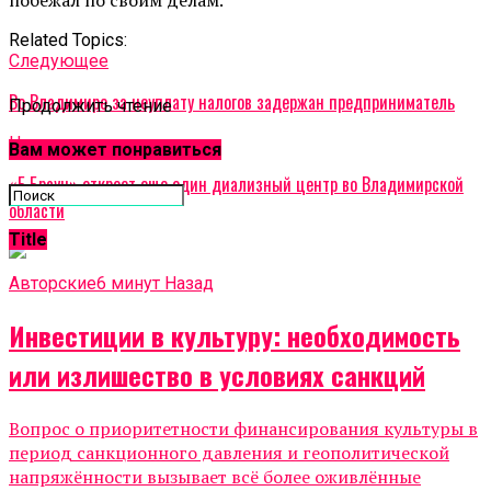
Related Topics:
Cледующее
Во Владимире за неуплату налогов задержан предприниматель
Продолжить чтение
Не пропустите
Вам может понравиться
«Б.Браун» откроет еще один диализный центр во Владимирской
области
Title
Авторские
6 минут Назад
Инвестиции в культуру: необходимость
или излишество в условиях санкций
Вопрос о приоритетности финансирования культуры в
период санкционного давления и геополитической
напряжённости вызывает всё более оживлённые