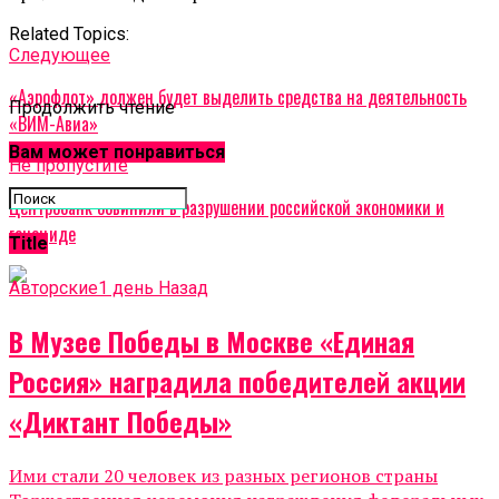
Related Topics:
Cледующее
«Аэрофлот» должен будет выделить средства на деятельность
Продолжить чтение
«ВИМ-Авиа»
Вам может понравиться
Не пропустите
Центробанк обвинили в разрушении российской экономики и
геноциде
Title
Авторские
1 день Назад
В Музее Победы в Москве «Единая
Россия» наградила победителей акции
«Диктант Победы»
Ими стали 20 человек из разных регионов страны