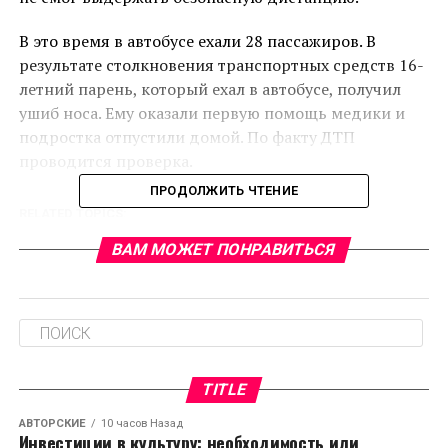
В это время в автобусе ехали 28 пассажиров. В
результате столкновения транспортных средств 16-
летний парень, который ехал в автобусе, получил
ушиб носа. Ему оказали первую помощь медики и
подростка отпустили домой. По факту ДТП
проводится проверка.
ПРОДОЛЖИТЬ ЧТЕНИЕ
RELATED TOPICS:
CЛЕДУЮЩЕЕ
ВАМ МОЖЕТ ПОНРАВИТЬСЯ
ВОС решило снять кандидатуру Тахира Исламова с
выборов президента страны в пользу В.В. Путина
НЕ ПРОПУСТИТЕ
Детские автобусы в России оснастят «мигалками»
TITLE
АВТОРСКИЕ
10 часов Назад
Инвестиции в культуру: необходимость или