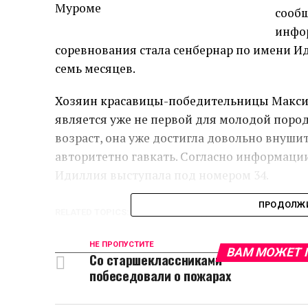
сообщ
инфо
соревнования стала сенбернар по имени И
семь месяцев.
Хозяин красавицы-победительницы Максим
является уже не первой для молодой поро
возраст, она уже достигла довольно внуши
авторитетно гавкать. Согласно информации,
Идиллия выступала под номером 34.
ПРОДОЛЖИ
RELATED TOPICS:
МАКСИМ ГОРДЕЕВ
НЕ ПРОПУСТИТЕ
ВАМ МОЖЕТ 
Со старшеклассниками
побеседовали о пожарах