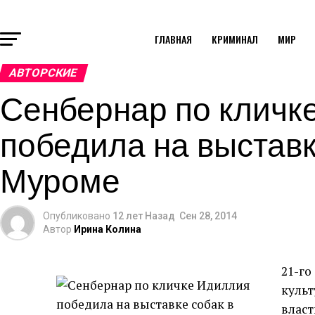
ГЛАВНАЯ
КРИМИНАЛ
МИР
АВТОРСКИЕ
Сенбернар по кличк
победила на выставк
Муроме
Опубликовано
12 лет Назад
Сен 28, 2014
Автор
Ирина Колина
21-го
культ
власт