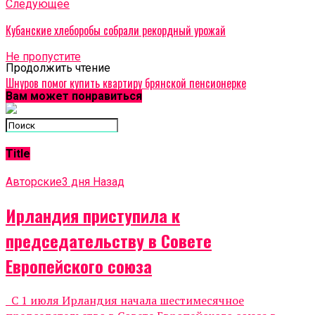
Cледующее
Кубанские хлеборобы собрали рекордный урожай
Не пропустите
Продолжить чтение
Шнуров помог купить квартиру брянской пенсионерке
Вам может понравиться
Title
Авторские
3 дня Назад
Ирландия приступила к
председательству в Совете
Европейского союза
С 1 июля Ирландия начала шестимесячное