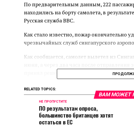
По предварительным данным, 222 пассажир
находились на борту самолета, в результат
Русская служба BBC.
Как стало известно, пожар окончательно 
чрезвычайных служб сингапурского аэропо
Как сообщается, самолет вылетел из Синга
июня, а через два часа после отправления 
принял решение вернуться в аэропорт выле
ПРОДОЛЖИ
RELATED TOPICS:
ВАМ МОЖЕТ 
НЕ ПРОПУСТИТЕ
ПО результатам опроса,
большинство британцев хотят
остаться в ЕС