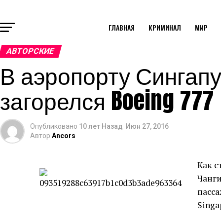
ГЛАВНАЯ
КРИМИНАЛ
МИР
АВТОРСКИЕ
В аэропорту Сингапу
загорелся Boeing 777
Опубликовано
10 лет Назад
Июн 27, 2016
Автор
Ancors
Как с
Чанги
пасса
Singa