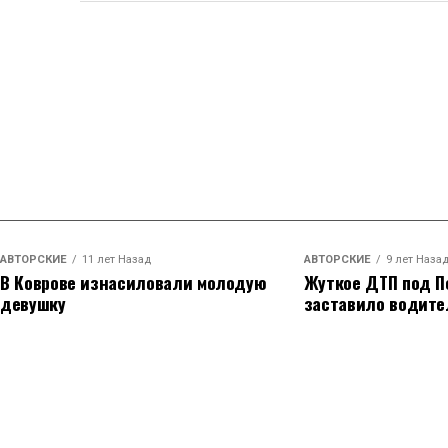
АВТОРСКИЕ
11 лет Назад
АВТОРСКИЕ
9 лет Наза
В Коврове изнасиловали молодую
Жуткое ДТП под П
девушку
заставило водите