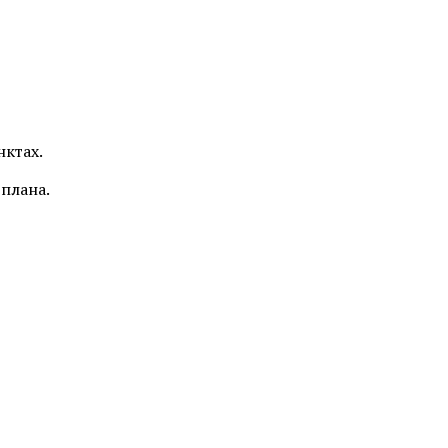
нктах.
 плана.