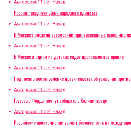
Авторские
11 лет Назад
Россия празднует День народного единства
Авторские
11 лет Назад
В Москве подожгли автомобили припаркованные около многок
Авторские
11 лет Назад
В Москве в одном из детских садов произошло возгорание
Авторские
11 лет Назад
Подписано постановление правительства об усилении проти
Авторские
11 лет Назад
Грузовые Форды начнут собирать в Калининграде
Авторские
11 лет Назад
Российские авиакомпании усилят безопасность на междунар