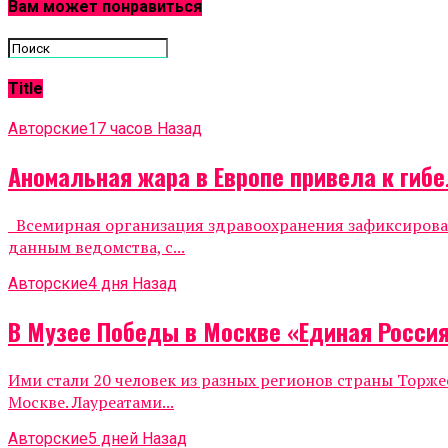
Вам может понравиться
Title
Авторские
17 часов Назад
Аномальная жара в Европе привела к гиб
Всемирная организация здравоохранения зафиксировала
данным ведомства, с...
Авторские
4 дня Назад
В Музее Победы в Москве «Единая Росси
Ими стали 20 человек из разных регионов страны Тор
Москве. Лауреатами...
Авторские
5 дней Назад