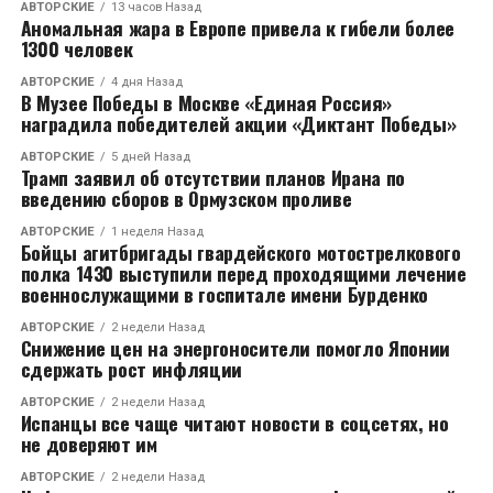
АВТОРСКИЕ
13 часов Назад
реализации проектов, которые уже называют
Аномальная жара в Европе привела к гибели более
1300 человек
«лицом» Северной столицы. Это возводимый на
намывных территориях Васильевского острова ЖК
АВТОРСКИЕ
4 дня Назад
В Музее Победы в Москве «Единая Россия»
Golden City.
наградила победителей акции «Диктант Победы»
«ЖК «Первый квартал» на Лиговском проспекте
АВТОРСКИЕ
5 дней Назад
Трамп заявил об отсутствии планов Ирана по
выступает частью городской программы реновации
введению сборов в Ормузском проливе
так называемого «серого пояса» — промышленных
территорий исторического центра Петербурга. Но
АВТОРСКИЕ
1 неделя Назад
Бойцы агитбригады гвардейского мотострелкового
мы смотрим на эту задачу гораздо шире. Для нас это
полка 1430 выступили перед проходящими лечение
прекрасная возможность создать новую среду,
военнослужащими в госпитале имени Бурденко
ориентируясь на передовые мировые традиции.
АВТОРСКИЕ
2 недели Назад
Сейчас мы можем сделать так, чтобы отдельно
Снижение цен на энергоносители помогло Японии
взятый район стал достопримечательностью
сдержать рост инфляции
города. Именно создание точки притяжения — наша
АВТОРСКИЕ
2 недели Назад
конечная цель», — рассказал Андрей Биржин.
Испанцы все чаще читают новости в соцсетях, но
не доверяют им
Однако амбиции Glorax Group простираются за
АВТОРСКИЕ
2 недели Назад
пределы северной столицы. Андрей Биржин