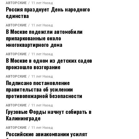
АВТОРСКИЕ
11 лет Назад
Петербург, Москва, Московская область. Входит в
Россия празднует День народного
топ-5 застройщиков Санкт-Петербурга.
единства
АВТОРСКИЕ
11 лет Назад
Источник -
В Москве подожгли автомобили
https://www.dp.ru/a/2017/09/18/Kartinka_stala_realnostj
припаркованные около
многоквартирного дома
RELATED TOPICS:
АВТОРСКИЕ
11 лет Назад
В Москве в одном из детских садов
CЛЕДУЮЩЕЕ
произошло возгорание
Количество выдаваемых кредитов в
Промсвязьбанке растёт «ударными» темпами
АВТОРСКИЕ
11 лет Назад
Подписано постановление
НЕ ПРОПУСТИТЕ
правительства об усилении
Росгвардия объяснила закупку хрустальных погон в
противопожарной безопасности
подарок офицерам
АВТОРСКИЕ
11 лет Назад
Грузовые Форды начнут собирать в
Калининграде
АВТОРСКИЕ
11 лет Назад
Российские авиакомпании усилят