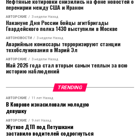
Нефтяные котировки снизились на фоне новостей о
рассказал о планах компании по экспансии на
перемирии между США и Ираном
московский рынок. Сегодня в активе Glorax
АВТОРСКИЕ
3 недели Назад
Development уже есть возводимый ЖК «Олимп» в
Накануне Дня России бойцы агитбригады
Гвардейского полка 1430 выступили в Москве
Московской области, а также ведется активная
работа по поиску площадок.
АВТОНОВОСТИ
3 недели Назад
Аварийные комиссары терроризируют станции
техобслуживания в Марий Эл
Своей конечной целью Андрей Биржин ставит
лидерство на девелоперском рынке двух столиц.
АВТОРСКИЕ
3 недели Назад
Май 2026 года стал вторым самым теплым за всю
«Повышенный спрос на наш продукт подтверждает
историю наблюдений
правильность выбранной стратегии, которой мы
будем придерживаться и дальше», — сказал Андрей
Биржин.
TRENDING
АВТОРСКИЕ
11 лет Назад
Glorax Development входит в группу компаний
В Коврове изнасиловали молодую
Glorax, основанную предпринимателем Андреем
девушку
Биржиным. Компания специализируется на
АВТОРСКИЕ
9 лет Назад
возведении жилых комплексов, коммерческой
Жуткое ДТП под Петушками
недвижимости и объектов социальной
заставило водителей содрогнуться
инфраструктуры. Регионы присутствия: Санкт-