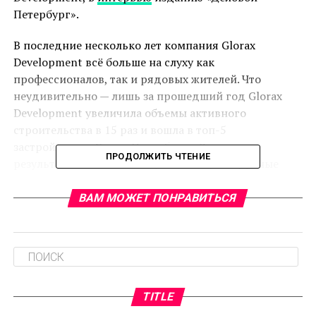
Петербург».
В последние несколько лет компания Glorax
Development всё больше на слуху как
профессионалов, так и рядовых жителей. Что
неудивительно — лишь за прошедший год Glorax
Development увеличила объемы активного
строительства в 15 раз и вошла в топ-5
застройщиков Санкт-Петербурга. Высокие
ПРОДОЛЖИТЬ ЧТЕНИЕ
результаты обеспечили сданные в срок крупные
объекты. Среди них жилой комплекс «Шерлок Хаус»
и 34–й корпус проекта «Английская миля». Андрей
ВАМ МОЖЕТ ПОНРАВИТЬСЯ
Биржин заявляет, что на волне успеха компания не
намерена снижать темпы роста и в ближайшее
время приступит к реализации нескольких крупных
проектов.
Особенность подхода Glorax Development к
TITLE
застройке — в комплексном освоении территорий и