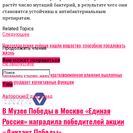
растёт число мутаций бактерий, в результате чего они
становятся устойчивы к антибактериальным
препаратам.
Related Topics:
Cледующее
Новозеландские учёные нашли вещество, способное продлевать
Продолжить чтение
жизнь
Вам может понравиться
Не пропустите
Канадские учёные: даже кратковременное влияние выхлопных
газов ухудшает когнитивные функции
Title
Авторские
2 дня Назад
В Музее Победы в Москве «Единая
Россия» наградила победителей акции
«Диктант Победы»