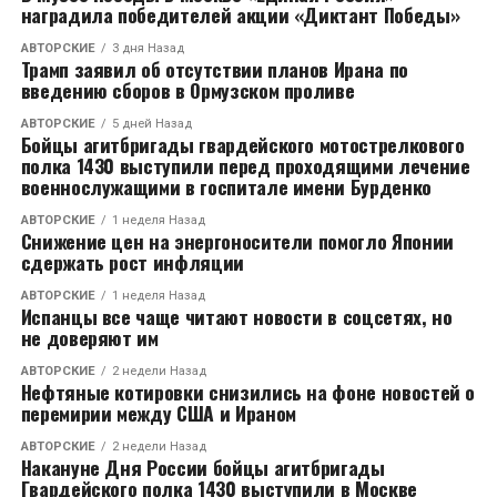
наградила победителей акции «Диктант Победы»
НЕ ПРОПУСТИТЕ
В Муроме женщина похитила иконы на 700 тысяч
АВТОРСКИЕ
3 дня Назад
рублей
Трамп заявил об отсутствии планов Ирана по
введению сборов в Ормузском проливе
АВТОРСКИЕ
5 дней Назад
Бойцы агитбригады гвардейского мотострелкового
полка 1430 выступили перед проходящими лечение
военнослужащими в госпитале имени Бурденко
АВТОРСКИЕ
1 неделя Назад
Снижение цен на энергоносители помогло Японии
сдержать рост инфляции
АВТОРСКИЕ
1 неделя Назад
Испанцы все чаще читают новости в соцсетях, но
не доверяют им
АВТОРСКИЕ
2 недели Назад
Нефтяные котировки снизились на фоне новостей о
перемирии между США и Ираном
АВТОРСКИЕ
2 недели Назад
Накануне Дня России бойцы агитбригады
Гвардейского полка 1430 выступили в Москве