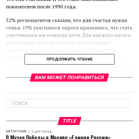
показателем после 1990 года.
32% респондентов сказали, что для счастья нужна
семья. 19% участников опроса признались, что стать
счастливыми им помогли дети. Для каждого пятого
россиянина залогом счастья стало хорошее
здоровье, как свое, так и близких. Результаты
исследования удивили экспертов. Но этому есть
ПРОДОЛЖИТЬ ЧТЕНИЕ
объяснение. Когда неблагоприятные обстоятельства
затягиваются, общество готово принимать любые
ВАМ МОЖЕТ ПОНРАВИТЬСЯ
позитивные новости и радоваться им.
RELATED TOPICS:
CЛЕДУЮЩЕЕ
TITLE
Банк «Югра» усилит присутствие в Северо-Западном
федеральном округе
АВТОРСКИЕ
2 дня Назад
В Музее Победы в Москве «Единая Россия»